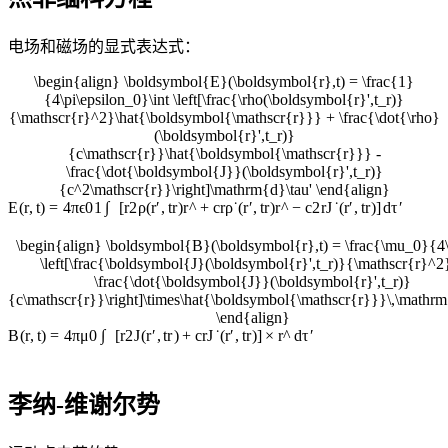
电场和磁场的显式表达式：
\begin{align} \boldsymbol{E}(\boldsymbol{r},t) = \frac{1}
{4\pi\epsilon_0}\int \left[\frac{\rho(\boldsymbol{r}',t_r)}
{\mathscr{r}^2}\hat{\boldsymbol{\mathscr{r}}} + \frac{\dot{\rho}
(\boldsymbol{r}',t_r)}
{c\mathscr{r}}\hat{\boldsymbol{\mathscr{r}}} -
\frac{\dot{\boldsymbol{J}}(\boldsymbol{r}',t_r)}
{c^2\mathscr{r}}\right]\mathrm{d}\tau' \end{align}
∫
E
(
r
,
t
)
=
4
π
ϵ
0
1
[
r
2
ρ
(
r
′
,
t
r
)
r
^
+
cr
ρ
˙
(
r
′
,
t
r
)
r
^
−
c
2
r
J
˙
(
r
′
,
t
r
)
]
d
τ
′
\begin{align} \boldsymbol{B}(\boldsymbol{r},t) = \frac{\mu_0}{4\
\left[\frac{\boldsymbol{J}(\boldsymbol{r}',t_r)}{\mathscr{r}^2
\frac{\dot{\boldsymbol{J}}(\boldsymbol{r}',t_r)}
{c\mathscr{r}}\right]\times\hat{\boldsymbol{\mathscr{r}}}\,\mathrm
\end{align}
∫
B
(
r
,
t
)
=
4
π
μ
0
[
r
2
J
(
r
′
,
t
r
)
+
cr
J
˙
(
r
′
,
t
r
)
]
×
r
^
d
τ
′
李纳-维谢尔势