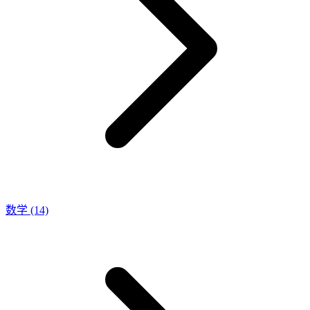
数学
(14)