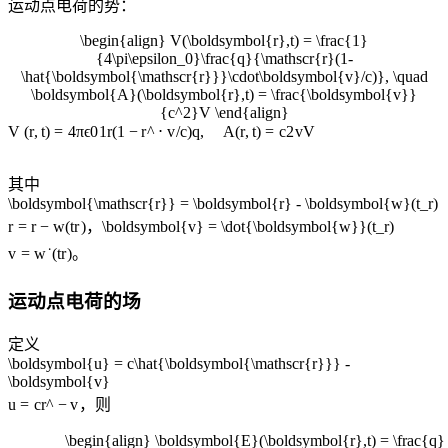
运动点电荷的势：
\begin{align} V(\boldsymbol{r},t) = \frac{1}
{4\pi\epsilon_0}\frac{q}{\mathscr{r}(1-
\hat{\boldsymbol{\mathscr{r}}}\cdot\boldsymbol{v}/c)}, \quad
\boldsymbol{A}(\boldsymbol{r},t) = \frac{\boldsymbol{v}}
{c^2}V \end{align}
V
(
r
,
t
)
=
4
π
ϵ
0
1
r
(
1
−
r
^
⋅
v
/
c
)
q
,
A
(
r
,
t
)
=
c
2
v
V
其中
\boldsymbol{\mathscr{r}} = \boldsymbol{r} - \boldsymbol{w}(t_r)
r
=
r
−
w
(
t
r
)
，
\boldsymbol{v} = \dot{\boldsymbol{w}}(t_r)
v
=
w
˙
(
t
r
)
。
运动点电荷的场
定义
\boldsymbol{u} = c\hat{\boldsymbol{\mathscr{r}}} -
\boldsymbol{v}
u
=
c
r
^
−
v
，则
\begin{align} \boldsymbol{E}(\boldsymbol{r},t) = \frac{q}