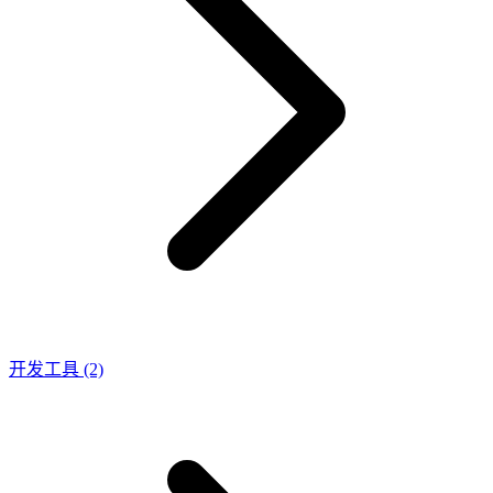
开发工具
(2)