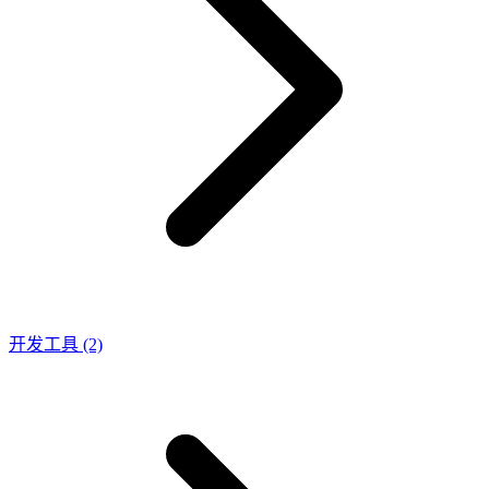
开发工具
(2)