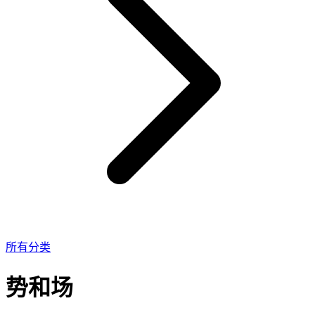
所有分类
势和场