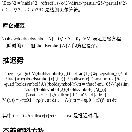
\Box^2 = \nabla^2 - \dfrac{1}{c^2}\dfrac{\partial^2}{\partial t^2}
□
2
=
∇
2
−
c
2
1
∂
t
2
∂
2
是达朗贝尔算符。
库仑规范
\nabla\cdot\boldsymbol{A}=0
∇
⋅
A
=
0
，
V
V
满足泊松方程
（瞬时的），但
\boldsymbol{A}
A
的方程复杂。
推迟势
\begin{align} V(\boldsymbol{r},t) = \frac{1}{4\pi\epsilon_0}\int
\frac{\rho(\boldsymbol{r}',t_r)}{\mathscr{r}}\,\mathrm{d}\tau',
\quad \boldsymbol{A}(\boldsymbol{r},t) = \frac{\mu_0}{4\pi}\int
\frac{\boldsymbol{J}(\boldsymbol{r}',t_r)}
{\mathscr{r}}\,\mathrm{d}\tau' \end{align}
∫
∫
V
(
r
,
t
)
=
4
π
ϵ
0
1
r
ρ
(
r
′
,
t
r
)
d
τ
′
,
A
(
r
,
t
)
=
4
π
μ
0
r
J
(
r
′
,
t
r
)
d
τ
′
其中
t_r = t - \mathscr{r}/c
t
r
=
t
−
r
/
c
是推迟时间。
杰菲缅科方程