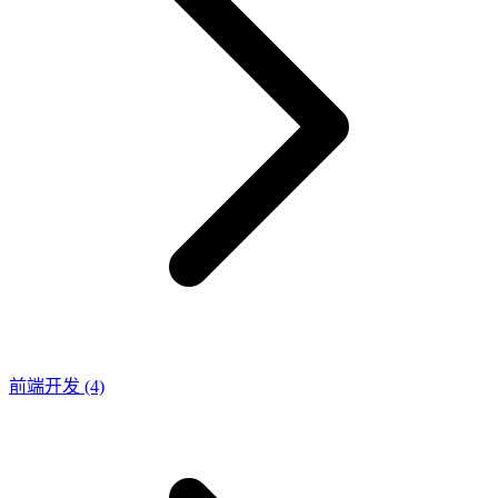
前端开发
(4)