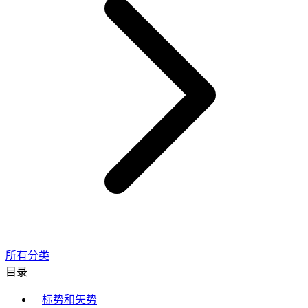
所有分类
目录
标势和矢势