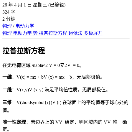
26 年 4 月 1 日 星期三
(已编辑)
324 字
2 分钟
物理
/
电动力学
物理
电动力学
势
拉普拉斯方程
镜像法
多极展开
拉普拉斯方程
在无电荷区域
\nabla^2 V = 0
∇
2
V
=
0
。
一维
：
V(x) = mx + b
V
(
x
)
=
m
x
+
b
，无局部极值。
二维
：
V(x,y)
V
(
x
,
y
)
满足平均值性质，无局部极值。
三维
：
V(\boldsymbol{r})
V
(
r
)
在球面上的平均值等于球心处的
值。
唯一性定理
：若边界上的
V
V
给定，则区域内的
V
V
唯一确
定。