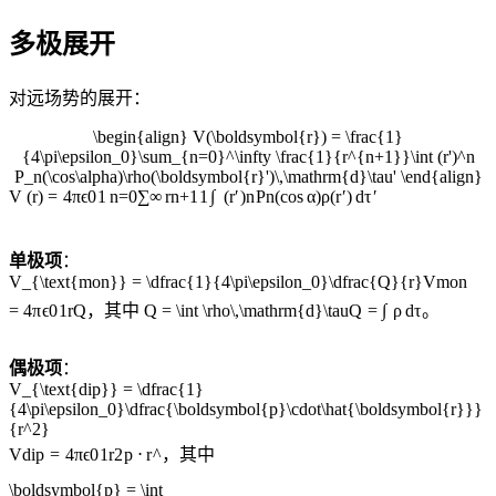
多极展开
对远场势的展开：
\begin{align} V(\boldsymbol{r}) = \frac{1}
{4\pi\epsilon_0}\sum_{n=0}^\infty \frac{1}{r^{n+1}}\int (r')^n
P_n(\cos\alpha)\rho(\boldsymbol{r}')\,\mathrm{d}\tau' \end{align}
∫
V
(
r
)
=
4
π
ϵ
0
1
n
=
0
∑
∞
r
n
+
1
1
(
r
′
)
n
P
n
(
cos
α
)
ρ
(
r
′
)
d
τ
′
单极项
：
V_{\text{mon}} = \dfrac{1}{4\pi\epsilon_0}\dfrac{Q}{r}
V
mon
=
4
π
ϵ
0
1
r
Q
，其中
Q = \int \rho\,\mathrm{d}\tau
Q
=
∫
ρ
d
τ
。
偶极项
：
V_{\text{dip}} = \dfrac{1}
{4\pi\epsilon_0}\dfrac{\boldsymbol{p}\cdot\hat{\boldsymbol{r}}}
{r^2}
V
dip
=
4
π
ϵ
0
1
r
2
p
⋅
r
^
，其中
\boldsymbol{p} = \int