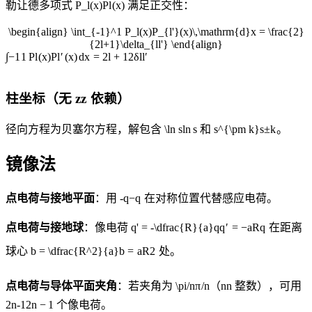
勒让德多项式
P_l(x)
P
l
(
x
)
满足正交性：
\begin{align} \int_{-1}^1 P_l(x)P_{l'}(x)\,\mathrm{d}x = \frac{2}
{2l+1}\delta_{ll'} \end{align}
∫
−
1
1
P
l
(
x
)
P
l
′
(
x
)
d
x
=
2
l
+
1
2
δ
l
l
′
柱坐标（无
z
z
依赖）
径向方程为贝塞尔方程，解包含
\ln s
ln
s
和
s^{\pm k}
s
±
k
。
镜像法
点电荷与接地平面
：用
-q
−
q
在对称位置代替感应电荷。
点电荷与接地球
：像电荷
q' = -\dfrac{R}{a}q
q
′
=
−
a
R
q
在距离
球心
b = \dfrac{R^2}{a}
b
=
a
R
2
处。
点电荷与导体平面夹角
：若夹角为
\pi/n
π
/
n
（
n
n
整数），可用
2n-1
2
n
−
1
个像电荷。