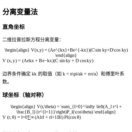
分离变量法
直角坐标
二维拉普拉斯方程分离变量：
\begin{align} V(x,y) = (Ae^{kx}+Be^{-kx})(C\sin ky+D\cos ky)
\end{align}
V
(
x
,
y
)
=
(
A
e
k
x
+
B
e
−
k
x
)
(
C
sin
k
y
+
D
cos
k
y
)
边界条件确定
k
k
的取值（如
k = n\pi/a
k
=
nπ
/
a
）和傅里叶系
数。
球坐标（轴对称）
\begin{align} V(r,\theta) = \sum_{l=0}^\infty \left(A_l r^l +
\frac{B_l}{r^{l+1}}\right)P_l(\cos\theta) \end{align}
V
(
r
,
θ
)
=
l
=
0
∑
∞
(
A
l
r
l
+
r
l
+
1
B
l
)
P
l
(
cos
θ
)