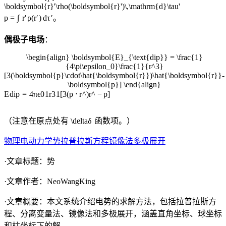
\boldsymbol{r}'\rho(\boldsymbol{r}')\,\mathrm{d}\tau'
p
=
∫
r
′
ρ
(
r
′
)
d
τ
′
。
偶极子电场
：
\begin{align} \boldsymbol{E}_{\text{dip}} = \frac{1}
{4\pi\epsilon_0}\frac{1}{r^3}
[3(\boldsymbol{p}\cdot\hat{\boldsymbol{r}})\hat{\boldsymbol{r}}-
\boldsymbol{p}] \end{align}
E
dip
=
4
π
ϵ
0
1
r
3
1
[
3
(
p
⋅
r
^
)
r
^
−
p
]
（注意在原点处有
\delta
δ
函数项。）
物理
电动力学
势
拉普拉斯方程
镜像法
多极展开
·文章标题：
势
·文章作者：
NeoWangKing
·文章概要：
本文系统介绍电势的求解方法，包括拉普拉斯方
程、分离变量法、镜像法和多极展开，涵盖直角坐标、球坐标
和柱坐标下的解。