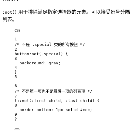
用于排除满足指定选择器的元素。可以接受逗号分隔
:not()
列表。
css
1
/* 不是 .special 类的所有按钮 */
2
button
:not
(
.special
)
 {
3
background: 
gray
;
4
}
5
6
/* 不是第一项也不是最后一项的列表项 */
7
li
:not
(
:first-child
,
:last-child
)
 {
8
border-bottom: 
1
px
solid
#
ccc
;
9
}