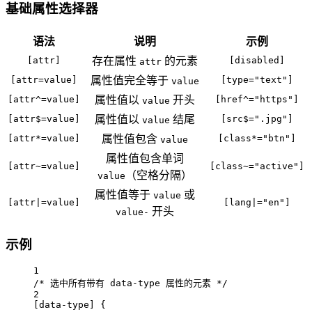
基础属性选择器
语法
说明
示例
[attr]
存在属性
的元素
[disabled]
attr
[attr=value]
属性值完全等于
[type="text"]
value
[attr^=value]
属性值以
开头
[href^="https"]
value
[attr$=value]
属性值以
结尾
[src$=".jpg"]
value
[attr*=value]
属性值包含
[class*="btn"]
value
属性值包含单词
[attr~=value]
[class~="active"]
（空格分隔）
value
属性值等于
或
value
[attr|=value]
[lang|="en"]
开头
value-
示例
1
/* 选中所有带有 data-type 属性的元素 */
2
[
data-type
]
 {