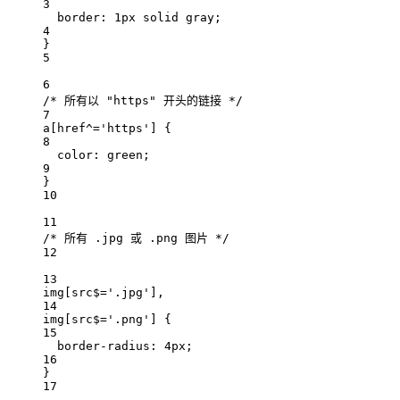
3
border: 
1
px
solid
gray
;
4
}
5
6
/* 所有以 "https" 开头的链接 */
7
a
[
href
^=
'https'
]
 {
8
color: 
green
;
9
}
10
11
/* 所有 .jpg 或 .png 图片 */
12
13
img
[
src
$=
'.jpg'
]
,
14
img
[
src
$=
'.png'
]
 {
15
border-radius: 
4
px
;
16
}
17