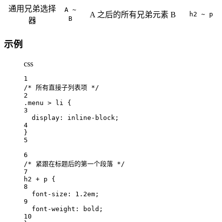
通用兄弟选择
A ~
A 之后的所有兄弟元素 B
h2 ~ p
B
器
示例
css
1
/* 所有直接子列表项 */
2
.menu
>
li
 {
3
display: 
inline-block
;
4
}
5
6
/* 紧跟在标题后的第一个段落 */
7
h2
+
p
 {
8
font-size: 
1.2
em
;
9
font-weight: 
bold
;
10