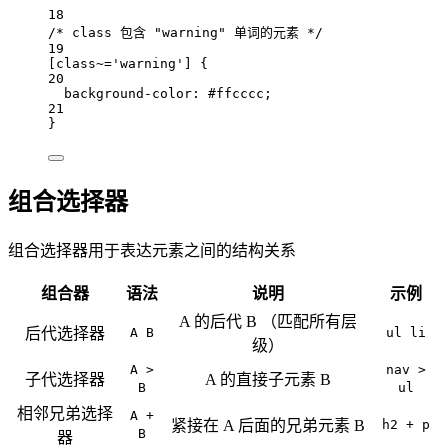
18
/* class 包含 "warning" 单词的元素 */
19
[
class
~=
'warning'
]
 {
20
background-color: 
#
ffcccc
;
21
}
组合选择器
组合选择器用于表达元素之间的结构关系
组合器
语法
说明
示例
A 的后代 B （匹配所有层
后代选择器
A B
ul li
级）
A >
nav >
子代选择器
A 的直接子元素 B
B
ul
相邻兄弟选择
A +
紧接在 A 后面的兄弟元素 B
h2 + p
B
器