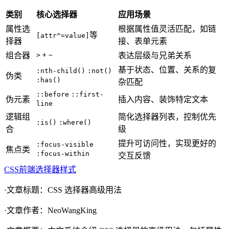
类别
核心选择器
应用场景
属性选
根据属性值灵活匹配，如链
等
[attr^=value]
择器
接、表单元素
组合器
>
+
~
表达层级与兄弟关系
基于状态、位置、关系的复
:nth-child()
:not()
伪类
:has()
杂匹配
::before
::first-
伪元素
插入内容、装饰特定文本
line
逻辑组
简化选择器列表，控制优先
:is()
:where()
合
级
提升可访问性，实现更好的
:focus-visible
焦点类
:focus-within
交互反馈
CSS
前端
选择器
样式
·文章标题：
CSS 选择器高级用法
·文章作者：
NeoWangKing