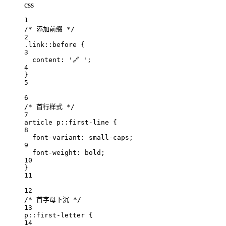
css
1
/* 添加前缀 */
2
.link
::before
 {
3
content: 
'🔗 '
;
4
}
5
6
/* 首行样式 */
7
article
p
::first-line
 {
8
font-variant: 
small-caps
;
9
font-weight: 
bold
;
10
}
11
12
/* 首字母下沉 */
13
p
::first-letter
 {
14