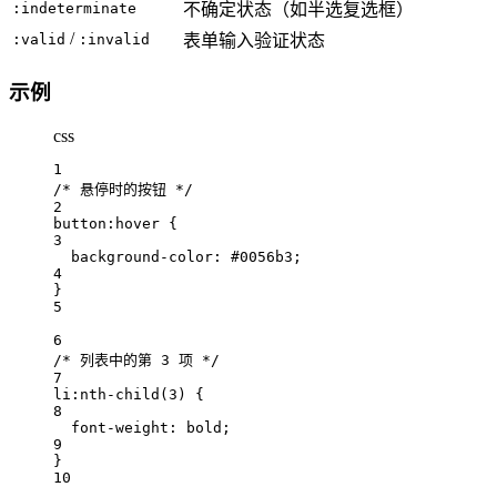
:indeterminate
不确定状态（如半选复选框）
/
:valid
:invalid
表单输入验证状态
示例
css
1
/* 悬停时的按钮 */
2
button
:hover
 {
3
background-color: 
#
0056b3
;
4
}
5
6
/* 列表中的第 3 项 */
7
li
:nth-child
(
3
)
 {
8
font-weight: 
bold
;
9
}
10