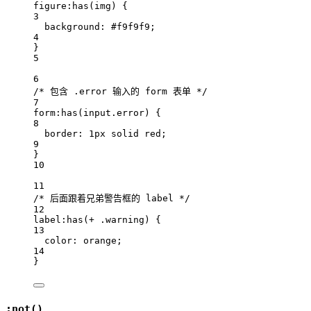
figure
:has
(
img
)
 {
3
background: 
#
f9f9f9
;
4
}
5
6
/* 包含 .error 输入的 form 表单 */
7
form
:has
(
input
.error
)
 {
8
border: 
1
px
solid
red
;
9
}
10
11
/* 后面跟着兄弟警告框的 label */
12
label
:has
(
+
.warning
)
 {
13
color: 
orange
;
14
}
:not()