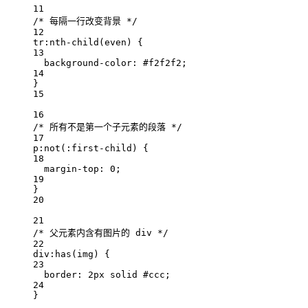
11
/* 每隔一行改变背景 */
12
tr
:nth-child
(
even
)
 {
13
background-color: 
#
f2f2f2
;
14
}
15
16
/* 所有不是第一个子元素的段落 */
17
p
:not
(
:first-child
)
 {
18
margin-top: 
0
;
19
}
20
21
/* 父元素内含有图片的 div */
22
div
:has
(
img
)
 {
23
border: 
2
px
solid
#
ccc
;
24
}