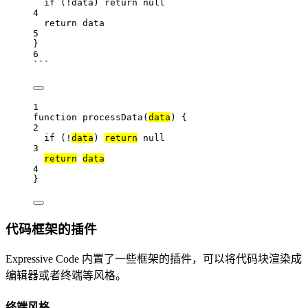
if
 (
!
data
) 
return
null
4
return
data
5
}
6
```
1
function
processData
(
data
) {
2
if
 (
!
data
) 
return
null
3
return
data
4
}
代码框架的插件
Expressive Code 内置了一些框架的插件，可以将代码块渲染成
编辑器或者终端等风格。
终端风格