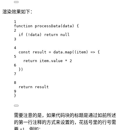
渲染效果如下：
1
function
processData
(
data
) {
2
if
 (
!
data
) 
return
null
3
4
const
result
=
data
.
map
((
item
) 
=>
 {
5
return
item
.
value
*
2
6
})
7
8
return
result
9
}
需要注意的是，如果代码块的标题是通过如前所述
的第一行注释的方式来设置的，花括号里的行号需
要 +1，例如：