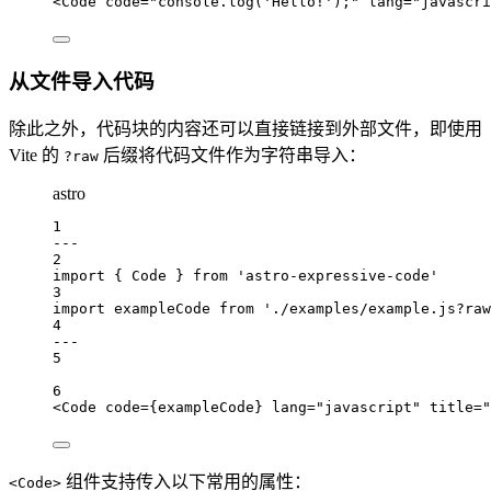
<
Code
code
=
"console.log('Hello!');"
lang
=
"javascri
从文件导入代码
除此之外，代码块的内容还可以直接链接到外部文件，即使用
Vite 的
后缀将代码文件作为字符串导入：
?raw
astro
1
---
2
import
 { 
Code
 } 
from
'astro-expressive-code'
3
import
exampleCode
from
'./examples/example.js?raw
4
---
5
6
<
Code
code
=
{
exampleCode
}
lang
=
"javascript"
title
=
"
组件支持传入以下常用的属性：
<Code>