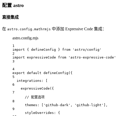
配置 astro
直接集成
在
中添加 Expressive Code 集成：
astro.config.mathrmjs
astro.config.mjs
1
import
 { 
defineConfig
 } 
from
'astro/config'
2
import
expressiveCode
from
'astro-expressive-code'
3
4
export
default
defineConfig
({
5
integrations
:
 [
6
expressiveCode
({
7
// 配置选项
8
themes
:
 [
'github-dark'
, 
'github-light'
],
9
styleOverrides
:
 {