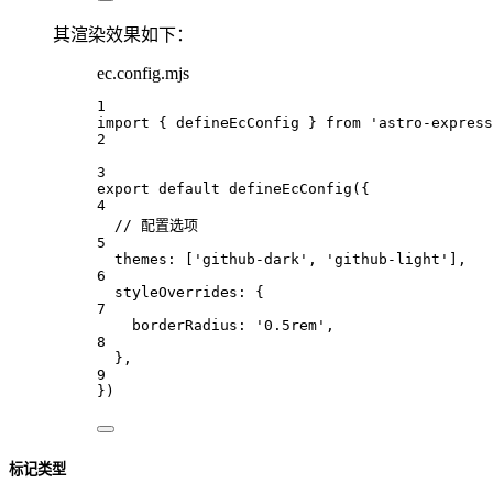
其渲染效果如下：
ec.config.mjs
1
import
 { 
defineEcConfig
 } 
from
'astro-express
2
3
export
default
defineEcConfig
({
4
// 配置选项
5
themes
:
 [
'github-dark'
, 
'github-light'
],
6
styleOverrides
:
 {
7
borderRadius
:
'0.5rem'
,
8
},
9
})
标记类型