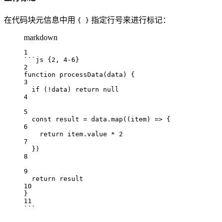
在代码块元信息中用
指定行号来进行标记：
{ }
markdown
1
```js {2, 4-6}
2
function
processData
(
data
) {
3
if
 (
!
data
) 
return
null
4
5
const
result
=
data
.
map
((
item
) 
=>
 {
6
return
item
.
value
*
2
7
})
8
9
return
result
10
}
11
```