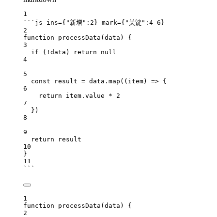
1
```js ins={"新增":2} mark={"关键":4-6}
2
function
processData
(
data
) {
3
if
 (
!
data
) 
return
null
4
5
const
result
=
data
.
map
((
item
) 
=>
 {
6
return
item
.
value
*
2
7
})
8
9
return
result
10
}
11
```
1
function
processData
(
data
) {
2