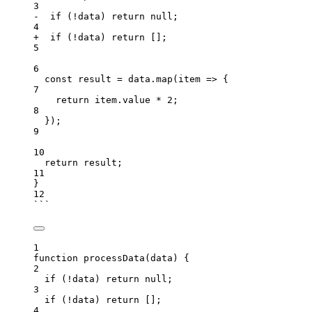
3
-  if (!data) return null;
4
+  if (!data) return [];
5
6
const result = data.map(item => {
7
return item.value * 2;
8
});
9
10
return result;
11
}
12
```
1
function processData(data) {
2
if (!data) return null;
3
if (!data) return [];
4