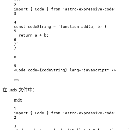
---
2
import
 { 
Code
 } 
from
'astro-expressive-code'
3
4
const
codeString
=
`function add(a, b) {
5
return a + b;
6
}`
7
---
8
9
<
Code
code
=
{
codeString
}
lang
=
"javascript"
 />
在
文件中：
.mdx
mdx
1
import
 { 
Code
 } 
from
'astro-expressive-code'
2
3