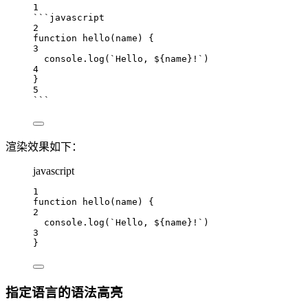
1
```javascript
2
function
hello
(
name
) {
3
console
.
log
(
`Hello, 
${
name
}
!`
)
4
}
5
```
渲染效果如下：
javascript
1
function
hello
(
name
) {
2
console
.
log
(
`Hello, 
${
name
}
!`
)
3
}
指定语言的语法高亮