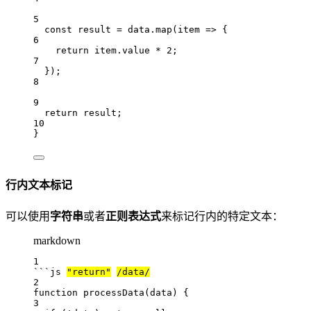
5
const result = data.map(item => {
6
return item.value * 2;
7
});
8
9
return result;
10
}
行内文本标记
可以使用
字符串
或者
正则表达式
来标记行内的特定文本：
markdown
1
```js 
"return"
/data/
2
function
processData
(
data
) {
3