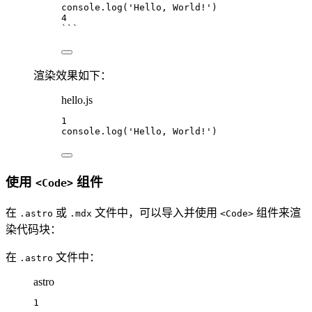
console
.
log
(
'Hello, World!'
)
4
```
渲染效果如下：
hello.js
1
console
.
log
(
'Hello, World!'
)
使用
组件
<Code>
在
或
文件中，可以导入并使用
组件来渲
.astro
.mdx
<Code>
染代码块：
在
文件中：
.astro
astro
1