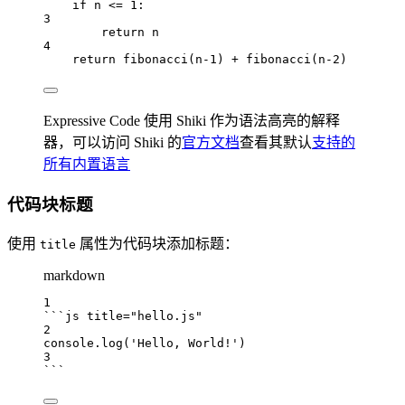
if
 n 
<=
1
:
3
return
 n
4
return
fibonacci
(n
-
1
) 
+
fibonacci
(n
-
2
)
Expressive Code 使用 Shiki 作为语法高亮的解释
器，可以访问 Shiki 的
官方文档
查看其默认
支持的
所有内置语言
代码块标题
使用
属性为代码块添加标题：
title
markdown
1
```js title="hello.js"
2
console
.
log
(
'Hello, World!'
)
3
```