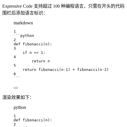
Expressive Code 支持超过 100 种编程语言，只需在开头的代码
围栏后添加语言标识：
markdown
1
```python
2
def
fibonacci
(
n
):
3
if
 n 
<=
1
:
4
return
 n
5
return
fibonacci
(n
-
1
) 
+
fibonacci
(n
-
2
)
6
```
渲染效果如下：
python
1
def
fibonacci
(
n
):
2