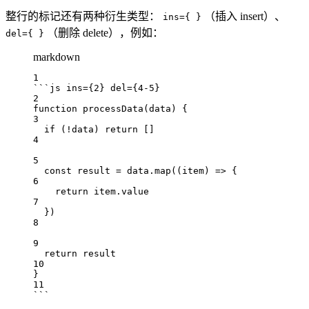
整行的标记还有两种衍生类型：
（插入 insert）、
ins={ }
（删除 delete），例如：
del={ }
markdown
1
```js ins={2} del={4-5}
2
function
processData
(
data
) {
3
if
 (
!
data
) 
return
 []
4
5
const
result
=
data
.
map
((
item
) 
=>
 {
6
return
item
.
value
7
})
8
9
return
result
10
}
11
```