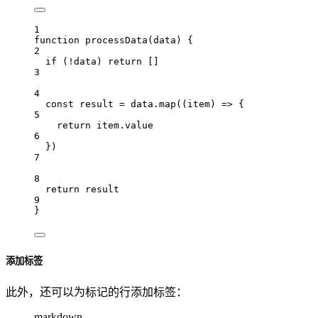
1
function
processData
(
data
) {
2
if
 (
!
data
) 
return
 []
3
4
const
result
=
data
.
map
((
item
) 
=>
 {
5
return
item
.
value
6
})
7
8
return
result
9
}
添加标签
此外，还可以为标记的行添加标签：
markdown