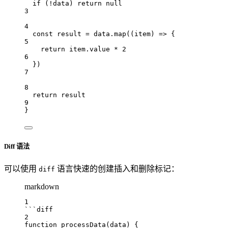
if
 (
!
data
) 
return
null
3
4
const
result
=
data
.
map
((
item
) 
=>
 {
5
return
item
.
value
*
2
6
})
7
8
return
result
9
}
Diff 语法
可以使用
语言快速的创建插入和删除标记：
diff
markdown
1
```diff
2
function processData(data) {