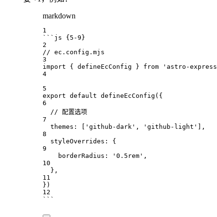
markdown
1
```js {5-9}
2
// ec.config.mjs
3
import
 { 
defineEcConfig
 } 
from
'astro-express
4
5
export
default
defineEcConfig
({
6
// 配置选项
7
themes
:
 [
'github-dark'
, 
'github-light'
],
8
styleOverrides
:
 {
9
borderRadius
:
'0.5rem'
,
10
},
11
})
12
```