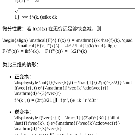
f
(
x
,
t
)
=
2
π
∫
1
−
∞
∞
f
^
(
k
,
t
)
e
i
k
x
d
k
微分性质：若
f(x)
f
(
x
)
在无穷远足够快衰减，则
\begin{align} \mathcal{F}\{ f'(x) \} = \mathrm{i}k \hat{f}(k), \quad
\mathcal{F}\{ f''(x) \} = -k^2 \hat{f}(k) \end{align}
F
{
f
′
(
x
)}
=
i
k
f
^
(
k
)
,
F
{
f
′′
(
x
)}
=
−
k
2
f
^
(
k
)
类比三维的情形：
正变换：
\displaystyle \hat{f}(\vec{k},t) = \frac{1}{(2\pi)^{3/2}} \iiint
f(\vec{r}, t) e^{-\mathrm{i}\vec{k}\cdot\vec{r}}
\mathrm{d}^{3}\vec{r}
∭
f
^
(
k
,
t
)
=
(
2
π
)
3/2
1
f
(
r
,
t
)
e
−
i
k
⋅
r
d
3
r
逆变换：
\displaystyle f(\vec{r},t) = \frac{1}{(2\pi)^{3/2}} \iiint
\hat{f}(\vec{k}, t) e^{\mathrm{i}\vec{k}\cdot\vec{r}}
\mathrm{d}^{3}\vec{k}