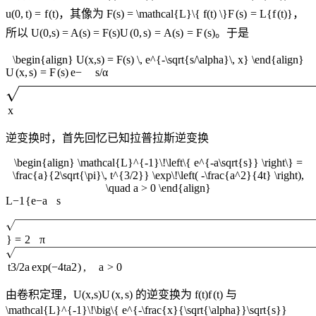
u
(
0
,
t
)
=
f
(
t
)
，其像为
F(s) = \mathcal{L}\{ f(t) \}
F
(
s
)
=
L
{
f
(
t
)}
，
所以
U(0,s) = A(s) = F(s)
U
(
0
,
s
)
=
A
(
s
)
=
F
(
s
)
。于是
\begin{align} U(x,s) = F(s) \, e^{-\sqrt{s/\alpha}\, x} \end{align}
U
(
x
,
s
)
=
F
(
s
)
e
−
s
/
α
x
逆变换时，首先回忆已知拉普拉斯逆变换
\begin{align} \mathcal{L}^{-1}\!\left\{ e^{-a\sqrt{s}} \right\} =
\frac{a}{2\sqrt{\pi}\, t^{3/2}} \exp\!\left( -\frac{a^2}{4t} \right),
\quad a > 0 \end{align}
L
−
1
{
e
−
a
s
}
=
2
π
t
3/2
a
exp
(
−
4
t
a
2
)
,
a
>
0
由卷积定理，
U(x,s)
U
(
x
,
s
)
的逆变换为
f(t)
f
(
t
)
与
\mathcal{L}^{-1}\!\big\{ e^{-\frac{x}{\sqrt{\alpha}}\sqrt{s}}