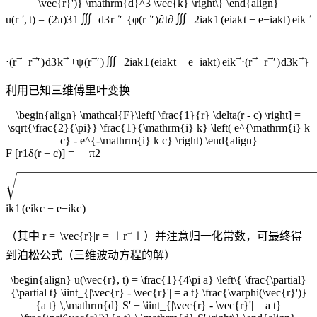
\vec{r}')} \mathrm{d}^3 \vec{k} \right\} \end{align}
∭
∭
u
(
r
,
t
)
=
(
2
π
)
3
1
d
3
r
′
{
φ
(
r
′
)
∂
t
∂
2
i
ak
1
(
e
i
ak
t
−
e
−
i
ak
t
)
e
i
k
∭
⋅
(
r
−
r
′
)
d
3
k
+
ψ
(
r
′
)
2
i
ak
1
(
e
i
ak
t
−
e
−
i
ak
t
)
e
i
k
⋅
(
r
−
r
′
)
d
3
k
}
利用已知三维傅里叶变换
\begin{align} \mathcal{F}\left[ \frac{1}{r} \delta(r - c) \right] =
\sqrt{\frac{2}{\pi}} \frac{1}{\mathrm{i} k} \left( e^{\mathrm{i} k
c} - e^{-\mathrm{i} k c} \right) \end{align}
F
[
r
1
δ
(
r
−
c
)
]
=
π
2
i
k
1
(
e
i
k
c
−
e
−
i
k
c
)
（其中
r = |\vec{r}|
r
=
∣
r
∣
）并注意归一化常数，可最终得
到泊松公式（三维波动方程的解）
\begin{align} u(\vec{r}, t) = \frac{1}{4\pi a} \left\{ \frac{\partial}
{\partial t} \iint_{|\vec{r} - \vec{r}'| = a t} \frac{\varphi(\vec{r}')}
{a t} \,\mathrm{d} S' + \iint_{|\vec{r} - \vec{r}'| = a t}