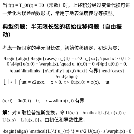
当
f(t) = T_0
f
(
t
)
=
T
0
（常数）时，上述积分经过变量代换可进
一步化为误差函数形式，常用于地表温度传导等模型。
典型例题：半无限长弦的初始位移问题（自由振
动）
考虑一端固定的半无限长弦，初始位移给定，初速为零：
\begin{align} \begin{cases} u_{tt} = c^2 u_{xx}, \quad x > 0,\ t >
0 \\[4pt] u(x,0) = \varphi(x), \quad u_t(x,0) = 0 \\[4pt] u(0,t) = 0,
\quad \lim\limits_{x\to\infty} u(x,t) \text{ 有界} \end{cases}
\end{align}
⎩
⎨
⎧
u
tt
=
c
2
u
xx
,
x
>
0
,
t
>
0
u
(
x
,
0
)
=
φ
(
x
)
,
u
t
(
x
,
0
)
=
0
u
(
0
,
t
)
=
0
,
x
→
∞
lim
u
(
x
,
t
)
有界
解
：对
t
t
取拉普拉斯变换，令
U(x,s) = \mathcal{L}\{ u(x,t) \}
U
(
x
,
s
)
=
L
{
u
(
x
,
t
)}
。由初值和导数性质，
\begin{align} \mathcal{L}\{ u_{tt} \} = s^2 U(x,s) - s \varphi(x) - 0