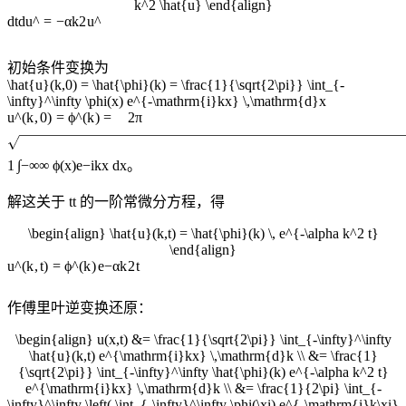
k^2 \hat{u} \end{align}
d
t
d
u
^
=
−
α
k
2
u
^
初始条件变换为
\hat{u}(k,0) = \hat{\phi}(k) = \frac{1}{\sqrt{2\pi}} \int_{-
\infty}^\infty \phi(x) e^{-\mathrm{i}kx} \,\mathrm{d}x
u
^
(
k
,
0
)
=
ϕ
^
(
k
)
=
2
π
1
∫
−
∞
∞
ϕ
(
x
)
e
−
i
k
x
d
x
。
解这关于
t
t
的一阶常微分方程，得
\begin{align} \hat{u}(k,t) = \hat{\phi}(k) \, e^{-\alpha k^2 t}
\end{align}
u
^
(
k
,
t
)
=
ϕ
^
(
k
)
e
−
α
k
2
t
作傅里叶逆变换还原：
\begin{align} u(x,t) &= \frac{1}{\sqrt{2\pi}} \int_{-\infty}^\infty
\hat{u}(k,t) e^{\mathrm{i}kx} \,\mathrm{d}k \\ &= \frac{1}
{\sqrt{2\pi}} \int_{-\infty}^\infty \hat{\phi}(k) e^{-\alpha k^2 t}
e^{\mathrm{i}kx} \,\mathrm{d}k \\ &= \frac{1}{2\pi} \int_{-
\infty}^\infty \left( \int_{-\infty}^\infty \phi(\xi) e^{-\mathrm{i}k\xi}