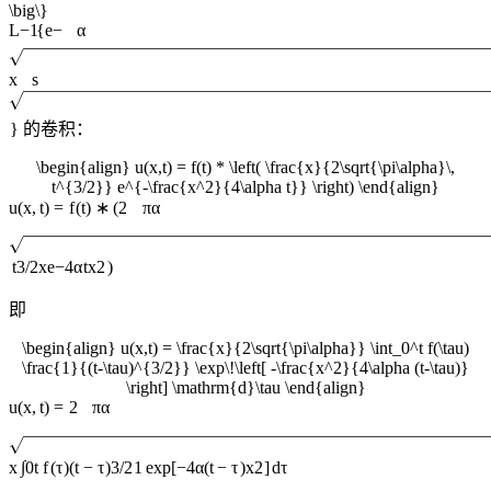
\big\}
L
−
1
{
e
−
α
x
s
}
的卷积：
\begin{align} u(x,t) = f(t) * \left( \frac{x}{2\sqrt{\pi\alpha}\,
t^{3/2}} e^{-\frac{x^2}{4\alpha t}} \right) \end{align}
u
(
x
,
t
)
=
f
(
t
)
∗
(
2
π
α
t
3/2
x
e
−
4
α
t
x
2
)
即
\begin{align} u(x,t) = \frac{x}{2\sqrt{\pi\alpha}} \int_0^t f(\tau)
\frac{1}{(t-\tau)^{3/2}} \exp\!\left[ -\frac{x^2}{4\alpha (t-\tau)}
\right] \mathrm{d}\tau \end{align}
u
(
x
,
t
)
=
2
π
α
∫
x
0
t
f
(
τ
)
(
t
−
τ
)
3/2
1
exp
[
−
4
α
(
t
−
τ
)
x
2
]
d
τ