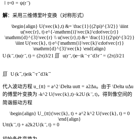
∣
t
=
0
=
ψ
(
r
)
解
：采用三维傅里叶变换（对称形式）
\begin{align} U(\vec{k},t) &= \frac{1}{(2\pi)^{3/2}} \iiint
u(\vec{r}, t) e^{-\mathrm{i}\vec{k}\cdot\vec{r}}
\mathrm{d}^{3}\vec{r} \\ u(\vec{r},t) &= \frac{1}{(2\pi)^{3/2}}
\iiint U(\vec{k}, t) e^{\mathrm{i}\vec{k}\cdot\vec{r}}
\mathrm{d}^{3}\vec{k} \end{align}
∭
U
(
k
,
t
)
u
(
r
,
t
)
=
(
2
π
)
3/2
1
u
(
r
,
t
)
e
−
i
k
⋅
r
d
3
r
=
(
2
π
)
3/2
1
∭
U
(
k
,
t
)
e
i
k
⋅
r
d
3
k
代入波动方程
u_{tt} = a^2 \Delta u
u
tt
=
a
2
Δ
u
。由于
\Delta u
Δ
u
的傅里叶变换为
-k^2 U(\vec{k},t)
−
k
2
U
(
k
,
t
)
，得到像空间的
简谐振动方程
\begin{align} U_{tt}(\vec{k}, t) + a^2 k^2 U(\vec{k}, t) = 0
\end{align}
U
tt
(
k
,
t
)
+
a
2
k
2
U
(
k
,
t
)
=
0
初始条件变换为