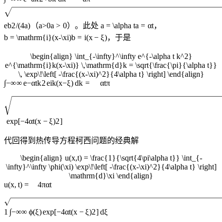
e
b
2
/
(
4
a
)
（
a>0
a
>
0
）。此处
a = \alpha t
a
=
α
t
，
b = \mathrm{i}(x-\xi)
b
=
i
(
x
−
ξ
)
，于是
\begin{align} \int_{-\infty}^\infty e^{-\alpha t k^2}
e^{\mathrm{i}k(x-\xi)} \,\mathrm{d}k = \sqrt{\frac{\pi}{\alpha t}}
\, \exp\!\left[ -\frac{(x-\xi)^2}{4\alpha t} \right] \end{align}
∫
−
∞
∞
e
−
α
t
k
2
e
i
k
(
x
−
ξ
)
d
k
=
α
t
π
exp
[
−
4
α
t
(
x
−
ξ
)
2
]
代回得到热传导方程柯西问题的经典解
\begin{align} u(x,t) = \frac{1}{\sqrt{4\pi\alpha t}} \int_{-
\infty}^\infty \phi(\xi) \exp\!\left[ -\frac{(x-\xi)^2}{4\alpha t} \right]
\mathrm{d}\xi \end{align}
u
(
x
,
t
)
=
4
π
α
t
∫
1
−
∞
∞
ϕ
(
ξ
)
exp
[
−
4
α
t
(
x
−
ξ
)
2
]
d
ξ