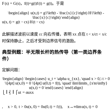
F
(
s
)
=
G
(
s
)
，
f(t)=g(t)
f
(
t
)
=
g
(
t
)
。于是
\begin{align} u(x,t) = g\!\left(t - \frac{x}{c}\right) H\!\left(t -
\frac{x}{c}\right) \end{align}
u
(
x
,
t
)
=
g
(
t
−
c
x
)
H
(
t
−
c
x
)
此解描述波前以速度
c
c
向右传播，表明
x
x
点在
t < x/c
t
<
x
/
c
时保持静止，之后才受到边界信号的激励。
典型例题：半无限长杆的热传导（第一类边界条
件）
定解问题：
\begin{align} \begin{cases} u_t = \alpha u_{xx}, \quad x > 0,\ t > 0
\\[4pt] u(x,0) = 0 \\[4pt] u(0,t) = f(t), \quad \lim\limits_{x\to\infty}
u(x,t) = 0 \end{cases} \end{align}
⎩
⎨
⎧
u
t
=
α
u
xx
,
x
>
0
,
t
>
0
u
(
x
,
0
)
=
0
u
(
0
,
t
)
=
f
(
t
)
,
x
→
∞
lim
u
(
x
,
t
)
=
0