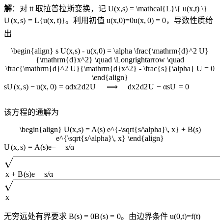
解
：对
t
t
取拉普拉斯变换，记
U(x,s) = \mathcal{L}\{ u(x,t) \}
U
(
x
,
s
)
=
L
{
u
(
x
,
t
)}
。利用初值
u(x,0)=0
u
(
x
,
0
)
=
0
，导数性质给
出
\begin{align} s U(x,s) - u(x,0) = \alpha \frac{\mathrm{d}^2 U}
{\mathrm{d}x^2} \quad \Longrightarrow \quad
\frac{\mathrm{d}^2 U}{\mathrm{d}x^2} - \frac{s}{\alpha} U = 0
\end{align}
s
U
(
x
,
s
)
−
u
(
x
,
0
)
=
α
d
x
2
d
2
U
⟹
d
x
2
d
2
U
−
α
s
U
=
0
该方程的通解为
\begin{align} U(x,s) = A(s) e^{-\sqrt{s/\alpha}\, x} + B(s)
e^{\sqrt{s/\alpha}\, x} \end{align}
U
(
x
,
s
)
=
A
(
s
)
e
−
s
/
α
x
+
B
(
s
)
e
s
/
α
x
无穷远处有界要求
B(s) = 0
B
(
s
)
=
0
。由边界条件
u(0,t)=f(t)