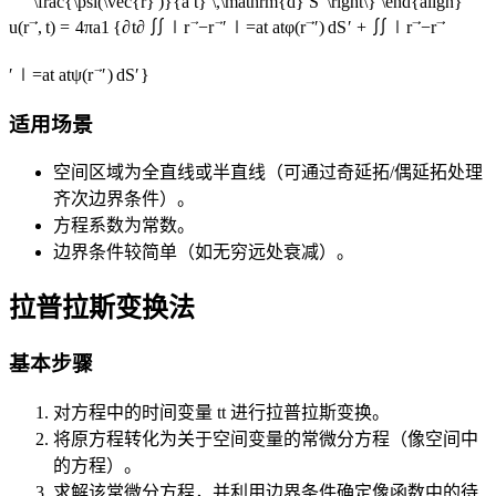
\frac{\psi(\vec{r}')}{a t} \,\mathrm{d} S' \right\} \end{align}
∬
∬
u
(
r
,
t
)
=
4
π
a
1
{
∂
t
∂
∣
r
−
r
′
∣
=
a
t
a
t
φ
(
r
′
)
d
S
′
+
∣
r
−
r
′
∣
=
a
t
a
t
ψ
(
r
′
)
d
S
′
}
适用场景
空间区域为全直线或半直线（可通过奇延拓/偶延拓处理
齐次边界条件）。
方程系数为常数。
边界条件较简单（如无穷远处衰减）。
拉普拉斯变换法
基本步骤
对方程中的时间变量
t
t
进行拉普拉斯变换。
将原方程转化为关于空间变量的常微分方程（像空间中
的方程）。
求解该常微分方程，并利用边界条件确定像函数中的待