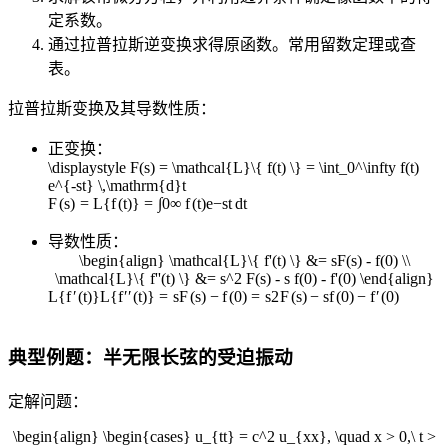
定系数。
通过拉普拉斯逆变换求得原函数。常用留数定理或查
表。
拉普拉斯变换及其导数性质：
正变换：
\displaystyle F(s) = \mathcal{L}\{ f(t) \} = \int_0^\infty f(t)
e^{-st} \,\mathrm{d}t
∫
F
(
s
)
=
L
{
f
(
t
)}
=
0
∞
f
(
t
)
e
−
s
t
d
t
导数性质：
\begin{align} \mathcal{L}\{ f'(t) \} &= sF(s) - f(0) \\
\mathcal{L}\{ f''(t) \} &= s^2 F(s) - s f(0) - f'(0) \end{align}
L
{
f
′
(
t
)}
L
{
f
′′
(
t
)}
=
s
F
(
s
)
−
f
(
0
)
=
s
2
F
(
s
)
−
s
f
(
0
)
−
f
′
(
0
)
典型例题：半无限长弦的受迫振动
定解问题：
\begin{align} \begin{cases} u_{tt} = c^2 u_{xx}, \quad x > 0,\ t >