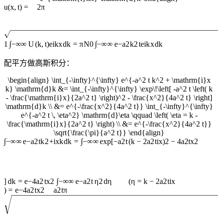
u
(
x
,
t
)
=
2
π
∫
∫
1
−
∞
∞
U
(
k
,
t
)
e
i
k
x
d
k
=
π
N
0
−
∞
∞
e
−
a
2
k
2
t
e
i
k
x
d
k
配平方做高斯积分：
\begin{align} \int_{-\infty}^{\infty} e^{-a^2 t k^2 + \mathrm{i}x
k} \mathrm{d}k &= \int_{-\infty}^{\infty} \exp\!\left[ -a^2 t \left( k
- \frac{\mathrm{i}x}{2a^2 t} \right)^2 - \frac{x^2}{4a^2 t} \right]
\mathrm{d}k \\ &= e^{-\frac{x^2}{4a^2 t}} \int_{-\infty}^{\infty}
e^{-a^2 t \, \eta^2} \mathrm{d}\eta \qquad \left( \eta = k -
\frac{\mathrm{i}x}{2a^2 t} \right) \\ &= e^{-\frac{x^2}{4a^2 t}}
\sqrt{\frac{\pi}{a^2 t}} \end{align}
∫
∫
−
∞
∞
e
−
a
2
t
k
2
+
i
x
k
d
k
=
−
∞
∞
exp
[
−
a
2
t
(
k
−
2
a
2
t
i
x
)
2
−
4
a
2
t
x
2
∫
]
d
k
=
e
−
4
a
2
t
x
2
−
∞
∞
e
−
a
2
t
η
2
d
η
(
η
=
k
−
2
a
2
t
i
x
)
=
e
−
4
a
2
t
x
2
a
2
t
π