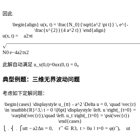
因此
\begin{align} u(x, t) = \frac{N_0}{\sqrt{a^2 \pi t}} \, e^{-
\frac{x^{2}}{4 a^2 t}} \end{align}
u
(
x
,
t
)
=
a
2
π
t
N
0
e
−
4
a
2
t
x
2
此解自动满足
u_x(0,t)=0
u
x
(
0
,
t
)
=
0
。
典型例题：三维无界波动问题
考虑如下定解问题：
\begin{cases} \displaystyle u_{tt} - a^2 \Delta u = 0, \quad \vec{r}
\in \mathbb{R}^3,\ t > 0 \\[6pt] \displaystyle \left. u \right|_{t=0} =
\varphi(\vec{r}),\quad \left. u_t \right|_{t=0} = \psi(\vec{r})
\end{cases}
⎩
⎨
⎧
u
tt
−
a
2
Δ
u
=
0
,
r
∈
R
3
,
t
>
0
u
∣
t
=
0
=
φ
(
r
)
,
u
t