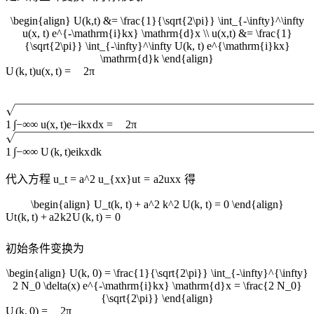
\begin{align} U(k,t) &= \frac{1}{\sqrt{2\pi}} \int_{-\infty}^\infty
u(x, t) e^{-\mathrm{i}kx} \mathrm{d}x \\ u(x,t) &= \frac{1}
{\sqrt{2\pi}} \int_{-\infty}^\infty U(k, t) e^{\mathrm{i}kx}
\mathrm{d}k \end{align}
U
(
k
,
t
)
u
(
x
,
t
)
=
2
π
∫
1
−
∞
∞
u
(
x
,
t
)
e
−
i
k
x
d
x
=
2
π
∫
1
−
∞
∞
U
(
k
,
t
)
e
i
k
x
d
k
代入方程
u_t = a^2 u_{xx}
u
t
=
a
2
u
xx
得
\begin{align} U_t(k, t) + a^2 k^2 U(k, t) = 0 \end{align}
U
t
(
k
,
t
)
+
a
2
k
2
U
(
k
,
t
)
=
0
初始条件变换为
\begin{align} U(k, 0) = \frac{1}{\sqrt{2\pi}} \int_{-\infty}^{\infty}
2 N_0 \delta(x) e^{-\mathrm{i}kx} \mathrm{d}x = \frac{2 N_0}
{\sqrt{2\pi}} \end{align}
U
(
k
,
0
)
=
2
π