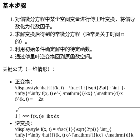
基本步骤
对偏微分方程中某个空间变量进行傅里叶变换，将偏导
数化为代数因子。
求解变换后得到的常微分方程（通常是关于时间
t
t
的）。
利用初始条件确定解中的待定函数。
通过傅里叶逆变换回到原函数空间。
关键公式（一维情形）：
正变换：
\displaystyle \hat{f}(k, t) = \frac{1}{\sqrt{2\pi}} \int_{-
\infty}^\infty f(x, t) e^{-\mathrm{i}kx} \,\mathrm{d}x
f
^
(
k
,
t
)
=
2
π
∫
1
−
∞
∞
f
(
x
,
t
)
e
−
i
k
x
d
x
逆变换：
\displaystyle f(x, t) = \frac{1}{\sqrt{2\pi}} \int_{-
\infty}^\infty \hat{f}(k, t) e^{\mathrm{i}kx} \,\mathrm{d}k