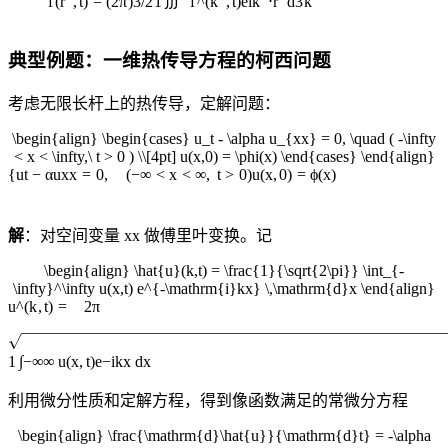
∭
f
(
r
,
t
)
=
(
2
π
)
3/2
1
f
^
(
k
,
t
)
e
i
k
⋅
r
d
3
k
典型例题：一维热传导方程的柯西问题
考虑无限长杆上的热传导，定解问题：
\begin{align} \begin{cases} u_t - \alpha u_{xx} = 0, \quad ( -\infty
< x < \infty,\ t > 0 ) \\[4pt] u(x,0) = \phi(x) \end{cases} \end{align}
{
u
t
−
α
u
xx
=
0
,
(
−
∞
<
x
<
∞
,
t
>
0
)
u
(
x
,
0
)
=
ϕ
(
x
)
解
：对空间变量
x
x
做傅里叶变换。记
\begin{align} \hat{u}(k,t) = \frac{1}{\sqrt{2\pi}} \int_{-
\infty}^\infty u(x,t) e^{-\mathrm{i}kx} \,\mathrm{d}x \end{align}
u
^
(
k
,
t
)
=
2
π
∫
1
−
∞
∞
u
(
x
,
t
)
e
−
i
k
x
d
x
利用微分性质和定解方程，得到像函数满足的常微分方程
\begin{align} \frac{\mathrm{d}\hat{u}}{\mathrm{d}t} = -\alpha