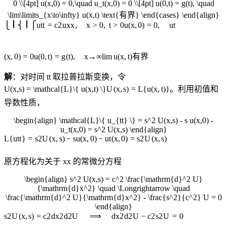
0 \\[4pt] u(x,0) = 0,\quad u_t(x,0) = 0 \\[4pt] u(0,t) = g(t), \quad
\lim\limits_{x\to\infty} u(x,t) \text{有界} \end{cases} \end{align}
⎩
⎨
⎧
u
tt
=
c
2
u
xx
,
x
>
0
,
t
>
0
u
(
x
,
0
)
=
0
,
u
t
(
x
,
0
)
=
0
u
(
0
,
t
)
=
g
(
t
)
,
x
→
∞
lim
u
(
x
,
t
)
有界
解
：对时间
t
t
取拉普拉斯变换，令
U(x,s) = \mathcal{L}\{ u(x,t) \}
U
(
x
,
s
)
=
L
{
u
(
x
,
t
)}
。利用初值和
导数性质，
\begin{align} \mathcal{L}\{ u_{tt} \} = s^2 U(x,s) - s u(x,0) -
u_t(x,0) = s^2 U(x,s) \end{align}
L
{
u
tt
}
=
s
2
U
(
x
,
s
)
−
s
u
(
x
,
0
)
−
u
t
(
x
,
0
)
=
s
2
U
(
x
,
s
)
原方程化为关于
x
x
的常微分方程
\begin{align} s^2 U(x,s) = c^2 \frac{\mathrm{d}^2 U}
{\mathrm{d}x^2} \quad \Longrightarrow \quad
\frac{\mathrm{d}^2 U}{\mathrm{d}x^2} - \frac{s^2}{c^2} U = 0
\end{align}
s
2
U
(
x
,
s
)
=
c
2
d
x
2
d
2
U
⟹
d
x
2
d
2
U
−
c
2
s
2
U
=
0