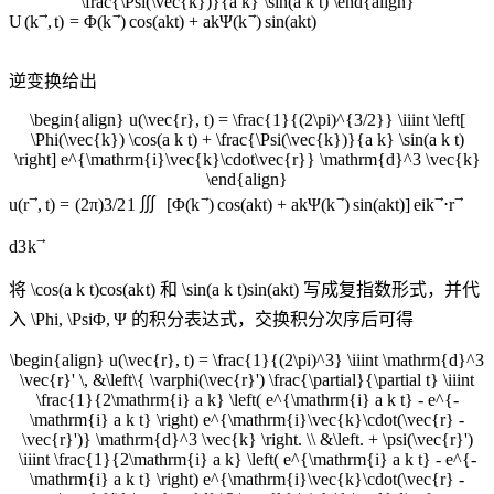
\frac{\Psi(\vec{k})}{a k} \sin(a k t) \end{align}
U
(
k
,
t
)
=
Φ
(
k
)
cos
(
ak
t
)
+
ak
Ψ
(
k
)
sin
(
ak
t
)
逆变换给出
\begin{align} u(\vec{r}, t) = \frac{1}{(2\pi)^{3/2}} \iiint \left[
\Phi(\vec{k}) \cos(a k t) + \frac{\Psi(\vec{k})}{a k} \sin(a k t)
\right] e^{\mathrm{i}\vec{k}\cdot\vec{r}} \mathrm{d}^3 \vec{k}
\end{align}
∭
u
(
r
,
t
)
=
(
2
π
)
3/2
1
[
Φ
(
k
)
cos
(
ak
t
)
+
ak
Ψ
(
k
)
sin
(
ak
t
)
]
e
i
k
⋅
r
d
3
k
将
\cos(a k t)
cos
(
ak
t
)
和
\sin(a k t)
sin
(
ak
t
)
写成复指数形式，并代
入
\Phi, \Psi
Φ
,
Ψ
的积分表达式，交换积分次序后可得
\begin{align} u(\vec{r}, t) = \frac{1}{(2\pi)^3} \iiint \mathrm{d}^3
\vec{r}' \, &\left\{ \varphi(\vec{r}') \frac{\partial}{\partial t} \iiint
\frac{1}{2\mathrm{i} a k} \left( e^{\mathrm{i} a k t} - e^{-
\mathrm{i} a k t} \right) e^{\mathrm{i}\vec{k}\cdot(\vec{r} -
\vec{r}')} \mathrm{d}^3 \vec{k} \right. \\ &\left. + \psi(\vec{r}')
\iiint \frac{1}{2\mathrm{i} a k} \left( e^{\mathrm{i} a k t} - e^{-
\mathrm{i} a k t} \right) e^{\mathrm{i}\vec{k}\cdot(\vec{r} -