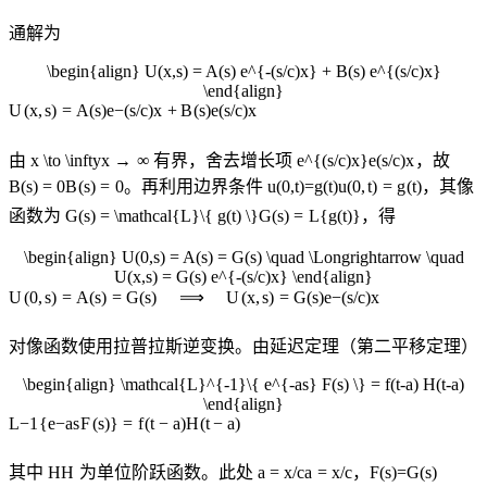
通解为
\begin{align} U(x,s) = A(s) e^{-(s/c)x} + B(s) e^{(s/c)x}
\end{align}
U
(
x
,
s
)
=
A
(
s
)
e
−
(
s
/
c
)
x
+
B
(
s
)
e
(
s
/
c
)
x
由
x \to \infty
x
→
∞
有界，舍去增长项
e^{(s/c)x}
e
(
s
/
c
)
x
，故
B(s) = 0
B
(
s
)
=
0
。再利用边界条件
u(0,t)=g(t)
u
(
0
,
t
)
=
g
(
t
)
，其像
函数为
G(s) = \mathcal{L}\{ g(t) \}
G
(
s
)
=
L
{
g
(
t
)}
，得
\begin{align} U(0,s) = A(s) = G(s) \quad \Longrightarrow \quad
U(x,s) = G(s) e^{-(s/c)x} \end{align}
U
(
0
,
s
)
=
A
(
s
)
=
G
(
s
)
⟹
U
(
x
,
s
)
=
G
(
s
)
e
−
(
s
/
c
)
x
对像函数使用拉普拉斯逆变换。由延迟定理（第二平移定理）
\begin{align} \mathcal{L}^{-1}\{ e^{-as} F(s) \} = f(t-a) H(t-a)
\end{align}
L
−
1
{
e
−
a
s
F
(
s
)}
=
f
(
t
−
a
)
H
(
t
−
a
)
其中
H
H
为单位阶跃函数。此处
a = x/c
a
=
x
/
c
，
F(s)=G(s)