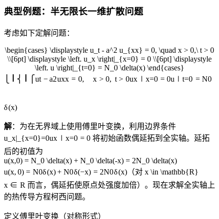
典型例题：半无限长一维扩散问题
考虑如下定解问题：
\begin{cases} \displaystyle u_t - a^2 u_{xx} = 0, \quad x > 0,\ t > 0
\\[6pt] \displaystyle \left. u_x \right|_{x=0} = 0 \\[6pt] \displaystyle
\left. u \right|_{t=0} = N_0 \delta(x) \end{cases}
⎩
⎨
⎧
u
t
−
a
2
u
xx
=
0
,
x
>
0
,
t
>
0
u
x
∣
x
=
0
=
0
u
∣
t
=
0
=
N
0
δ
(
x
)
解
：为在无界域上使用傅里叶变换，利用边界条件
u_x|_{x=0}=0
u
x
∣
x
=
0
=
0
将初始函数偶延拓到全实轴。延拓
后的初值为
u(x,0) = N_0 \delta(x) + N_0 \delta(-x) = 2N_0 \delta(x)
u
(
x
,
0
)
=
N
0
δ
(
x
)
+
N
0
δ
(
−
x
)
=
2
N
0
δ
(
x
)
（对
x \in \mathbb{R}
x
∈
R
而言，偶延拓使原点处强度加倍）。现在求解全实轴上
的热传导方程柯西问题。
定义傅里叶变换（对称形式）