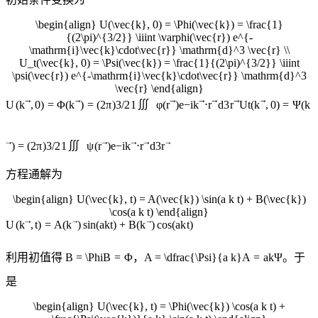
\begin{align} U(\vec{k}, 0) = \Phi(\vec{k}) = \frac{1}
{(2\pi)^{3/2}} \iiint \varphi(\vec{r}) e^{-
\mathrm{i}\vec{k}\cdot\vec{r}} \mathrm{d}^3 \vec{r} \\
U_t(\vec{k}, 0) = \Psi(\vec{k}) = \frac{1}{(2\pi)^{3/2}} \iiint
\psi(\vec{r}) e^{-\mathrm{i}\vec{k}\cdot\vec{r}} \mathrm{d}^3
\vec{r} \end{align}
∭
U
(
k
,
0
)
=
Φ
(
k
)
=
(
2
π
)
3/2
1
φ
(
r
)
e
−
i
k
⋅
r
d
3
r
U
t
(
k
,
0
)
=
Ψ
(
k
∭
)
=
(
2
π
)
3/2
1
ψ
(
r
)
e
−
i
k
⋅
r
d
3
r
方程通解为
\begin{align} U(\vec{k}, t) = A(\vec{k}) \sin(a k t) + B(\vec{k})
\cos(a k t) \end{align}
U
(
k
,
t
)
=
A
(
k
)
sin
(
ak
t
)
+
B
(
k
)
cos
(
ak
t
)
利用初值得
B = \Phi
B
=
Φ
，
A = \dfrac{\Psi}{a k}
A
=
ak
Ψ
。于
是
\begin{align} U(\vec{k}, t) = \Phi(\vec{k}) \cos(a k t) +