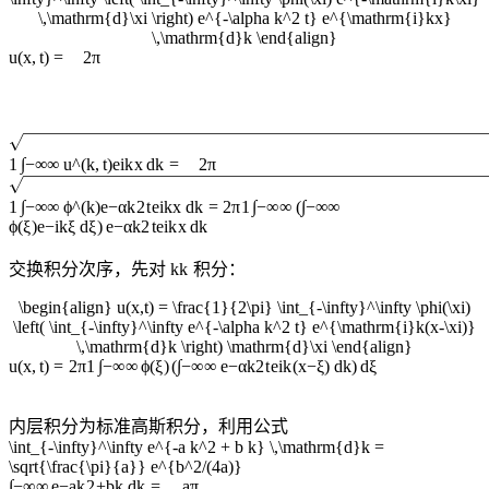
\,\mathrm{d}\xi \right) e^{-\alpha k^2 t} e^{\mathrm{i}kx}
\,\mathrm{d}k \end{align}
u
(
x
,
t
)
=
2
π
∫
1
−
∞
∞
u
^
(
k
,
t
)
e
i
k
x
d
k
=
2
π
∫
∫
∫
1
−
∞
∞
ϕ
^
(
k
)
e
−
α
k
2
t
e
i
k
x
d
k
=
2
π
1
−
∞
∞
(
−
∞
∞
ϕ
(
ξ
)
e
−
i
k
ξ
d
ξ
)
e
−
α
k
2
t
e
i
k
x
d
k
交换积分次序，先对
k
k
积分：
\begin{align} u(x,t) = \frac{1}{2\pi} \int_{-\infty}^\infty \phi(\xi)
\left( \int_{-\infty}^\infty e^{-\alpha k^2 t} e^{\mathrm{i}k(x-\xi)}
\,\mathrm{d}k \right) \mathrm{d}\xi \end{align}
∫
∫
u
(
x
,
t
)
=
2
π
1
−
∞
∞
ϕ
(
ξ
)
(
−
∞
∞
e
−
α
k
2
t
e
i
k
(
x
−
ξ
)
d
k
)
d
ξ
内层积分为标准高斯积分，利用公式
\int_{-\infty}^\infty e^{-a k^2 + b k} \,\mathrm{d}k =
\sqrt{\frac{\pi}{a}} e^{b^2/(4a)}
∫
−
∞
∞
e
−
a
k
2
+
bk
d
k
=
a
π