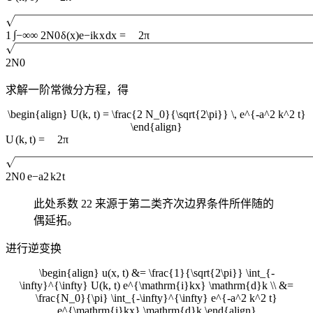
∫
1
−
∞
∞
2
N
0
δ
(
x
)
e
−
i
k
x
d
x
=
2
π
2
N
0
求解一阶常微分方程，得
\begin{align} U(k, t) = \frac{2 N_0}{\sqrt{2\pi}} \, e^{-a^2 k^2 t}
\end{align}
U
(
k
,
t
)
=
2
π
2
N
0
e
−
a
2
k
2
t
此处系数
2
2
来源于第二类齐次边界条件所伴随的
偶延拓。
进行逆变换
\begin{align} u(x, t) &= \frac{1}{\sqrt{2\pi}} \int_{-
\infty}^{\infty} U(k, t) e^{\mathrm{i}kx} \mathrm{d}k \\ &=
\frac{N_0}{\pi} \int_{-\infty}^{\infty} e^{-a^2 k^2 t}
e^{\mathrm{i}kx} \mathrm{d}k \end{align}