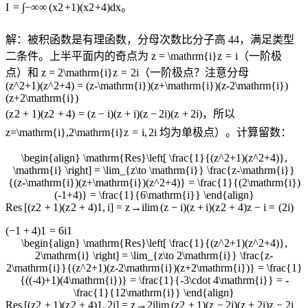
I
=
∫
−
∞
∞
(
x
2
+
1
)
(
x
2
+
4
)
d
x
。
解：被积函数是有理函数，分母次数比分子高
4
4
，满足类型
二条件。上半平面内的奇点为
z = \mathrm{i}
z
=
i
（一阶极
点）和
z = 2\mathrm{i}
z
=
2
i
（一阶极点？注意分母
(z^2+1)(z^2+4) = (z-\mathrm{i})(z+\mathrm{i})(z-2\mathrm{i})
(z+2\mathrm{i})
(
z
2
+
1
)
(
z
2
+
4
)
=
(
z
−
i
)
(
z
+
i
)
(
z
−
2
i
)
(
z
+
2
i
)
，所以
z=\mathrm{i},2\mathrm{i}
z
=
i
,
2
i
均为单极点）。计算留数：
\begin{align} \mathrm{Res}\left[ \frac{1}{(z^2+1)(z^2+4)},
\mathrm{i} \right] = \lim_{z\to \mathrm{i}} \frac{z-\mathrm{i}}
{(z-\mathrm{i})(z+\mathrm{i})(z^2+4)} = \frac{1}{(2\mathrm{i})
(-1+4)} = \frac{1}{6\mathrm{i}} \end{align}
Res
[
(
z
2
+
1
)
(
z
2
+
4
)
1
,
i
]
=
z
→
i
lim
(
z
−
i
)
(
z
+
i
)
(
z
2
+
4
)
z
−
i
=
(
2
i
)
(
−
1
+
4
)
1
=
6
i
1
\begin{align} \mathrm{Res}\left[ \frac{1}{(z^2+1)(z^2+4)},
2\mathrm{i} \right] = \lim_{z\to 2\mathrm{i}} \frac{z-
2\mathrm{i}}{(z^2+1)(z-2\mathrm{i})(z+2\mathrm{i})} = \frac{1}
{((-4)+1)(4\mathrm{i})} = \frac{1}{-3\cdot 4\mathrm{i}} = -
\frac{1}{12\mathrm{i}} \end{align}
Res
[
(
z
2
+
1
)
(
z
2
+
4
)
1
,
2
i
]
=
z
→
2
i
lim
(
z
2
+
1
)
(
z
−
2
i
)
(
z
+
2
i
)
z
−
2
i