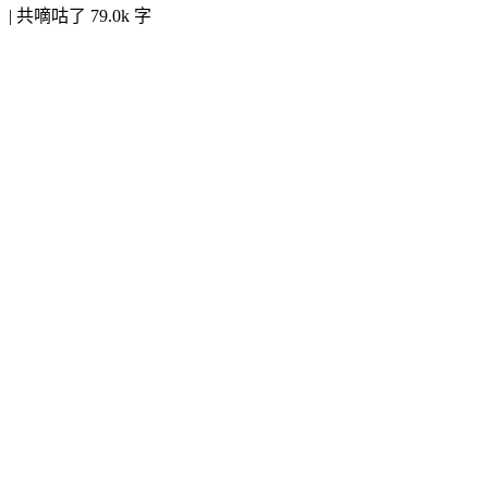
|
共嘀咕了 79.0k 字