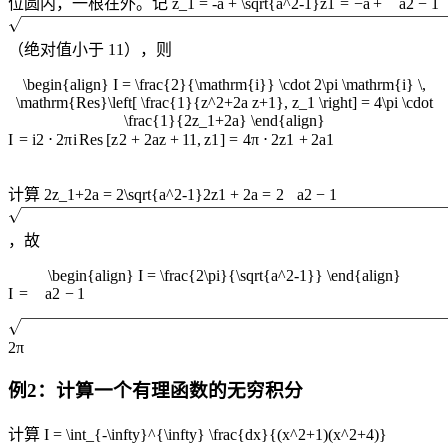
位圆内，一根在外。记
z_1 = -a + \sqrt{a^2-1}
z
1
=
−
a
+
a
2
−
1
（绝对值小于
1
1
），则
\begin{align} I = \frac{2}{\mathrm{i}} \cdot 2\pi \mathrm{i} \,
\mathrm{Res}\left[ \frac{1}{z^2+2a z+1}, z_1 \right] = 4\pi \cdot
\frac{1}{2z_1+2a} \end{align}
I
=
i
2
⋅
2
π
i
Res
[
z
2
+
2
a
z
+
1
1
,
z
1
]
=
4
π
⋅
2
z
1
+
2
a
1
计算
2z_1+2a = 2\sqrt{a^2-1}
2
z
1
+
2
a
=
2
a
2
−
1
，故
\begin{align} I = \frac{2\pi}{\sqrt{a^2-1}} \end{align}
I
=
a
2
−
1
2
π
例2：计算一个有理函数的无穷积分
计算
I = \int_{-\infty}^{\infty} \frac{dx}{(x^2+1)(x^2+4)}