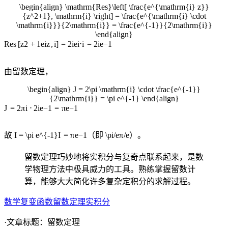
\begin{align} \mathrm{Res}\left[ \frac{e^{\mathrm{i} z}}
{z^2+1}, \mathrm{i} \right] = \frac{e^{\mathrm{i} \cdot
\mathrm{i}}}{2\mathrm{i}} = \frac{e^{-1}}{2\mathrm{i}}
\end{align}
Res
[
z
2
+
1
e
i
z
,
i
]
=
2
i
e
i
⋅
i
=
2
i
e
−
1
由留数定理，
\begin{align} J = 2\pi \mathrm{i} \cdot \frac{e^{-1}}
{2\mathrm{i}} = \pi e^{-1} \end{align}
J
=
2
π
i
⋅
2
i
e
−
1
=
π
e
−
1
故
I = \pi e^{-1}
I
=
π
e
−
1
（即
\pi/e
π
/
e
）。
留数定理巧妙地将实积分与复奇点联系起来，是数
学物理方法中极具威力的工具。熟练掌握留数计
算，能够大大简化许多复杂定积分的求解过程。
数学
复变函数
留数定理
实积分
·文章标题：
留数定理