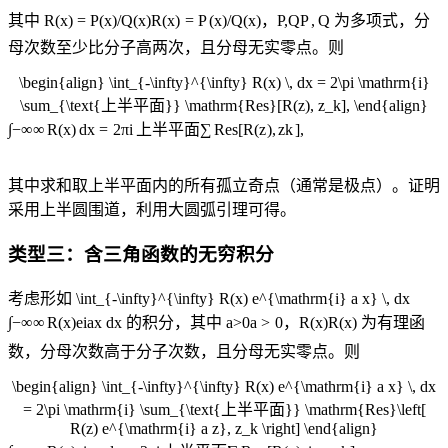
其中
R(x) = P(x)/Q(x)
R
(
x
)
=
P
(
x
)
/
Q
(
x
)
，
P,Q
P
,
Q
为多项式，分
母次数至少比分子高两次，且分母无实零点。则
\begin{align} \int_{-\infty}^{\infty} R(x) \, dx = 2\pi \mathrm{i}
\sum_{\text{上半平面}} \mathrm{Res}[R(z), z_k], \end{align}
∫
−
∞
∞
R
(
x
)
d
x
=
2
π
i
上半平面
∑
Res
[
R
(
z
)
,
z
k
]
,
其中求和取上半平面内的所有孤立奇点（通常是极点）。证明
采用上半圆围道，利用大圆弧引理可得。
类型三：含三角函数的无穷积分
考虑形如
\int_{-\infty}^{\infty} R(x) e^{\mathrm{i} a x} \, dx
∫
−
∞
∞
R
(
x
)
e
i
a
x
d
x
的积分，其中
a>0
a
>
0
，
R(x)
R
(
x
)
为有理函
数，分母次数高于分子次数，且分母无实零点。则
\begin{align} \int_{-\infty}^{\infty} R(x) e^{\mathrm{i} a x} \, dx
= 2\pi \mathrm{i} \sum_{\text{上半平面}} \mathrm{Res}\left[
R(z) e^{\mathrm{i} a z}, z_k \right] \end{align}