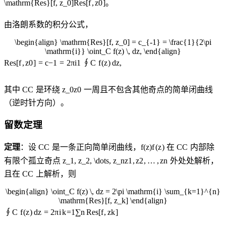
\mathrm{Res}[f, z_0]
Res
[
f
,
z
0
]
。
由洛朗系数的积分公式，
\begin{align} \mathrm{Res}[f, z_0] = c_{-1} = \frac{1}{2\pi
\mathrm{i}} \oint_C f(z) \, dz, \end{align}
∮
Res
[
f
,
z
0
]
=
c
−
1
=
2
π
i
1
C
f
(
z
)
d
z
,
其中
C
C
是环绕
z_0
z
0
一周且不包含其他奇点的简单闭曲线
（逆时针方向）。
留数定理
定理
：设
C
C
是一条正向简单闭曲线，
f(z)
f
(
z
)
在
C
C
内部除
有限个孤立奇点
z_1, z_2, \dots, z_n
z
1
,
z
2
,
…
,
z
n
外处处解析，
且在
C
C
上解析，则
\begin{align} \oint_C f(z) \, dz = 2\pi \mathrm{i} \sum_{k=1}^{n}
\mathrm{Res}[f, z_k] \end{align}
∮
C
f
(
z
)
d
z
=
2
π
i
k
=
1
∑
n
Res
[
f
,
z
k
]