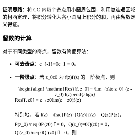
证明思路
：将
C
C
内每个奇点用小圆周包围，利用复连通区域
的柯西定理，将积分转化为各小圆周上积分的和，再由留数定
义得证。
留数的计算
对于不同类型的奇点，留数有简便算法：
可去奇点
：
c_{-1}=0
c
−
1
=
0
。
一阶极点
：若
z_0
z
0
为
f(z)
f
(
z
)
的一阶极点，则
\begin{align} \mathrm{Res}[f, z_0] = \lim_{z\to z_0} (z -
z_0) f(z) \end{align}
Res
[
f
,
z
0
]
=
z
→
z
0
lim
(
z
−
z
0
)
f
(
z
)
特别地，若
f(z) = \frac{P(z)}{Q(z)}
f
(
z
)
=
Q
(
z
)
P
(
z
)
，
P(z_0) \neq 0
P
(
z
0
)

=
0
，
Q(z_0)=0
Q
(
z
0
)
=
0
，
Q'(z_0) \neq 0
Q
′
(
z
0
)

=
0
，则