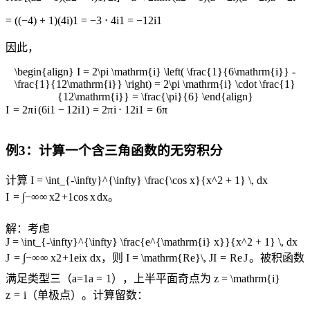
=
((
−
4
)
+
1
)
(
4
i
)
1
=
−
3
⋅
4
i
1
=
−
12
i
1
因此，
\begin{align} I = 2\pi \mathrm{i} \left( \frac{1}{6\mathrm{i}} -
\frac{1}{12\mathrm{i}} \right) = 2\pi \mathrm{i} \cdot \frac{1}
{12\mathrm{i}} = \frac{\pi}{6} \end{align}
I
=
2
π
i
(
6
i
1
−
12
i
1
)
=
2
π
i
⋅
12
i
1
=
6
π
例3：计算一个含三角函数的无穷积分
计算
I = \int_{-\infty}^{\infty} \frac{\cos x}{x^2 + 1} \, dx
I
=
∫
−
∞
∞
x
2
+
1
c
o
s
x
d
x
。
解：考虑
J = \int_{-\infty}^{\infty} \frac{e^{\mathrm{i} x}}{x^2 + 1} \, dx
J
=
∫
−
∞
∞
x
2
+
1
e
i
x
d
x
，则
I = \mathrm{Re}\, J
I
=
Re
J
。被积函数
满足类型三（
a=1
a
=
1
），上半平面奇点为
z = \mathrm{i}
z
=
i
（单极点）。计算留数：