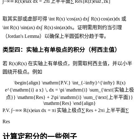
∫
−
∞
∞
R
(
x
)
e
i
a
x
d
x
=
2
π
i
上半平面
∑
Res
[
R
(
z
)
e
i
a
z
,
z
k
]
取其实部或虚部可得
\int R(x) \cos(ax) dx
∫
R
(
x
)
cos
(
a
x
)
d
x
或
\int R(x) \sin(ax) dx
∫
R
(
x
)
sin
(
a
x
)
d
x
。证明需用到约当引理
（Jordan's Lemma）以确保上半圆弧积分趋于零。
类型四：实轴上有单极点的积分（柯西主值）
若
R(x)
R
(
x
)
在实轴上有单极点，则需取柯西主值，并以小半
圆绕开极点。例如
\begin{align} \mathrm{P.V.} \int_{-\infty}^{\infty} R(x)
e^{\mathrm{i} a x} \, dx = \pi \mathrm{i} \sum_{\text{实轴上极
点}} \mathrm{Res} + 2\pi \mathrm{i} \sum_{\text{上半平面}}
\mathrm{Res} \end{align}
∫
P.V.
−
∞
∞
R
(
x
)
e
i
a
x
d
x
=
π
i
实轴上极点
∑
Res
+
2
π
i
上半平面
∑
Res
计算定积分的一些例子