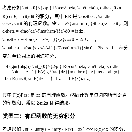
考虑形如
\int_{0}^{2\pi} R(\cos\theta, \sin\theta) \, d\theta
∫
0
2
π
R
(
cos
θ
,
sin
θ
)
d
θ
的积分，其中
R
R
是
\cos\theta, \sin\theta
cos
θ
,
sin
θ
的有理函数。令
z = e^{\mathrm{i}\theta}
z
=
e
i
θ
，则
d\theta = \frac{dz}{\mathrm{i}z}
d
θ
=
i
z
d
z
，
\cos\theta = \frac{z + z^{-1}}{2}
cos
θ
=
2
z
+
z
−
1
，
\sin\theta = \frac{z - z^{-1}}{2\mathrm{i}}
sin
θ
=
2
i
z
−
z
−
1
，积分
变为单位圆上的围道积分：
\begin{align} \int_{0}^{2\pi} R(\cos\theta, \sin\theta) \, d\theta =
\oint_{|z|=1} F(z) \, \frac{dz}{\mathrm{i}z}, \end{align}
∫
∮
0
2
π
R
(
cos
θ
,
sin
θ
)
d
θ
=
∣
z
∣
=
1
F
(
z
)
i
z
d
z
,
其中
F(z)
F
(
z
)
是
z
z
的有理函数。然后计算单位圆内所有奇点
的留数和，乘以
2\pi
2
π
即得结果。
类型二：有理函数的无穷积分
考虑形如
\int_{-\infty}^{\infty} R(x) \, dx
∫
−
∞
∞
R
(
x
)
d
x
的积分，