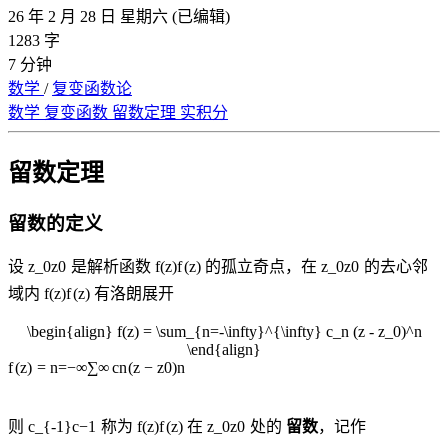
26 年 2 月 28 日 星期六
(已编辑)
1283 字
7 分钟
数学
/
复变函数论
数学
复变函数
留数定理
实积分
留数定理
留数的定义
设
z_0
z
0
是解析函数
f(z)
f
(
z
)
的孤立奇点，在
z_0
z
0
的去心邻
域内
f(z)
f
(
z
)
有洛朗展开
\begin{align} f(z) = \sum_{n=-\infty}^{\infty} c_n (z - z_0)^n
\end{align}
f
(
z
)
=
n
=
−
∞
∑
∞
c
n
(
z
−
z
0
)
n
则
c_{-1}
c
−
1
称为
f(z)
f
(
z
)
在
z_0
z
0
处的
留数
，记作