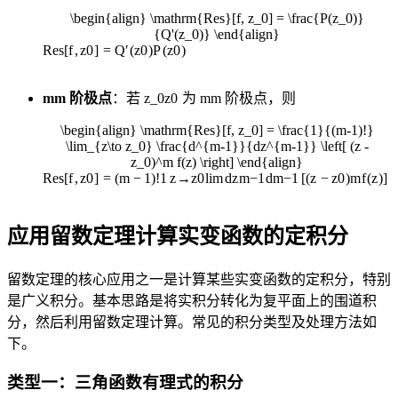
\begin{align} \mathrm{Res}[f, z_0] = \frac{P(z_0)}
{Q'(z_0)} \end{align}
Res
[
f
,
z
0
]
=
Q
′
(
z
0
)
P
(
z
0
)
m
m
阶极点
：若
z_0
z
0
为
m
m
阶极点，则
\begin{align} \mathrm{Res}[f, z_0] = \frac{1}{(m-1)!}
\lim_{z\to z_0} \frac{d^{m-1}}{dz^{m-1}} \left[ (z -
z_0)^m f(z) \right] \end{align}
Res
[
f
,
z
0
]
=
(
m
−
1
)!
1
z
→
z
0
lim
d
z
m
−
1
d
m
−
1
[
(
z
−
z
0
)
m
f
(
z
)
]
应用留数定理计算实变函数的定积分
留数定理的核心应用之一是计算某些实变函数的定积分，特别
是广义积分。基本思路是将实积分转化为复平面上的围道积
分，然后利用留数定理计算。常见的积分类型及处理方法如
下。
类型一：三角函数有理式的积分