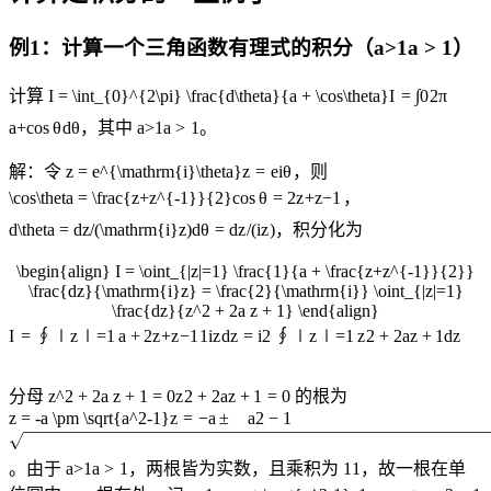
例1：计算一个三角函数有理式的积分（
a>1
a
>
1
）
计算
I = \int_{0}^{2\pi} \frac{d\theta}{a + \cos\theta}
I
=
∫
0
2
π
a
+
c
o
s
θ
d
θ
，其中
a>1
a
>
1
。
解：令
z = e^{\mathrm{i}\theta}
z
=
e
i
θ
，则
\cos\theta = \frac{z+z^{-1}}{2}
cos
θ
=
2
z
+
z
−
1
，
d\theta = dz/(\mathrm{i}z)
d
θ
=
d
z
/
(
i
z
)
，积分化为
\begin{align} I = \oint_{|z|=1} \frac{1}{a + \frac{z+z^{-1}}{2}}
\frac{dz}{\mathrm{i}z} = \frac{2}{\mathrm{i}} \oint_{|z|=1}
\frac{dz}{z^2 + 2a z + 1} \end{align}
∮
∮
I
=
∣
z
∣
=
1
a
+
2
z
+
z
−
1
1
i
z
d
z
=
i
2
∣
z
∣
=
1
z
2
+
2
a
z
+
1
d
z
分母
z^2 + 2a z + 1 = 0
z
2
+
2
a
z
+
1
=
0
的根为
z = -a \pm \sqrt{a^2-1}
z
=
−
a
±
a
2
−
1
。由于
a>1
a
>
1
，两根皆为实数，且乘积为
1
1
，故一根在单