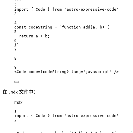
---
2
import
 { 
Code
 } 
from
'astro-expressive-code'
3
4
const
codeString
=
`function add(a, b) {
5
return a + b;
6
}`
7
---
8
9
<
Code
code
=
{
codeString
}
lang
=
"javascript"
 />
在
文件中：
.mdx
mdx
1
import
 { 
Code
 } 
from
'astro-expressive-code'
2
3