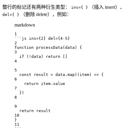
整行的标记还有两种衍生类型：
（插入 insert）、
ins={ }
（删除 delete），例如：
del={ }
markdown
1
```js ins={2} del={4-5}
2
function
processData
(
data
) {
3
if
 (
!
data
) 
return
 []
4
5
const
result
=
data
.
map
((
item
) 
=>
 {
6
return
item
.
value
7
})
8
9
return
result
10
}
11
```