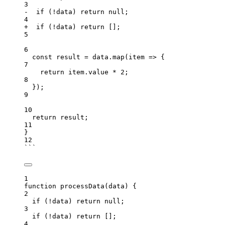
3
-  if (!data) return null;
4
+  if (!data) return [];
5
6
const result = data.map(item => {
7
return item.value * 2;
8
});
9
10
return result;
11
}
12
```
1
function processData(data) {
2
if (!data) return null;
3
if (!data) return [];
4