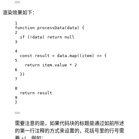
渲染效果如下：
1
function
processData
(
data
) {
2
if
 (
!
data
) 
return
null
3
4
const
result
=
data
.
map
((
item
) 
=>
 {
5
return
item
.
value
*
2
6
})
7
8
return
result
9
}
需要注意的是，如果代码块的标题是通过如前所述
的第一行注释的方式来设置的，花括号里的行号需
要 +1，例如：