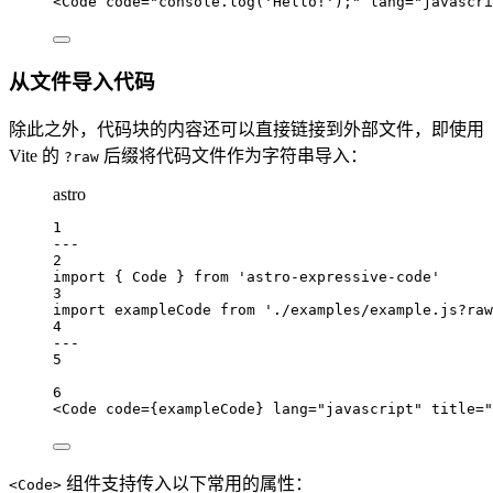
<
Code
code
=
"console.log('Hello!');"
lang
=
"javascri
从文件导入代码
除此之外，代码块的内容还可以直接链接到外部文件，即使用
Vite 的
后缀将代码文件作为字符串导入：
?raw
astro
1
---
2
import
 { 
Code
 } 
from
'astro-expressive-code'
3
import
exampleCode
from
'./examples/example.js?raw
4
---
5
6
<
Code
code
=
{
exampleCode
}
lang
=
"javascript"
title
=
"
组件支持传入以下常用的属性：
<Code>