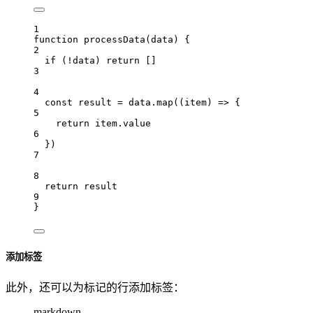
1
function
processData
(
data
) {
2
if
 (
!
data
) 
return
 []
3
4
const
result
=
data
.
map
((
item
) 
=>
 {
5
return
item
.
value
6
})
7
8
return
result
9
}
添加标签
此外，还可以为标记的行添加标签：
markdown