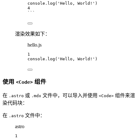
console
.
log
(
'Hello, World!'
)
4
```
渲染效果如下：
hello.js
1
console
.
log
(
'Hello, World!'
)
使用
组件
<Code>
在
或
文件中，可以导入并使用
组件来渲
.astro
.mdx
<Code>
染代码块：
在
文件中：
.astro
astro
1