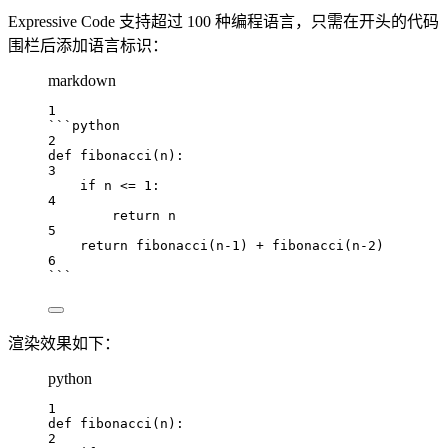
Expressive Code 支持超过 100 种编程语言，只需在开头的代码
围栏后添加语言标识：
markdown
1
```python
2
def
fibonacci
(
n
):
3
if
 n 
<=
1
:
4
return
 n
5
return
fibonacci
(n
-
1
) 
+
fibonacci
(n
-
2
)
6
```
渲染效果如下：
python
1
def
fibonacci
(
n
):
2