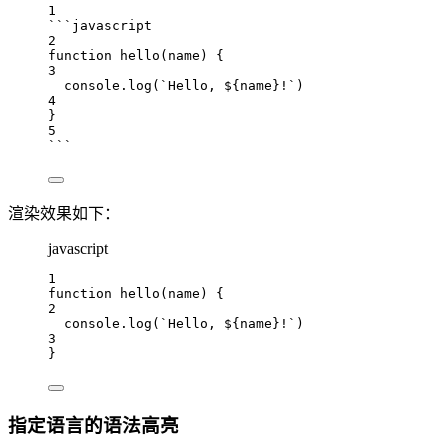
1
```javascript
2
function
hello
(
name
) {
3
console
.
log
(
`Hello, 
${
name
}
!`
)
4
}
5
```
渲染效果如下：
javascript
1
function
hello
(
name
) {
2
console
.
log
(
`Hello, 
${
name
}
!`
)
3
}
指定语言的语法高亮