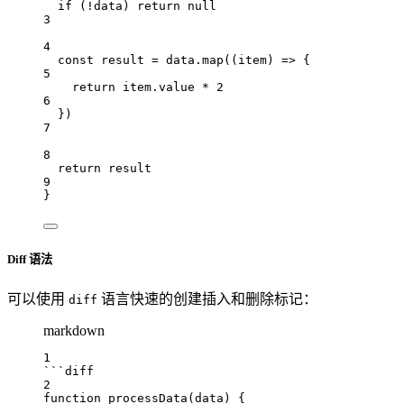
if
 (
!
data
) 
return
null
3
4
const
result
=
data
.
map
((
item
) 
=>
 {
5
return
item
.
value
*
2
6
})
7
8
return
result
9
}
Diff 语法
可以使用
语言快速的创建插入和删除标记：
diff
markdown
1
```diff
2
function processData(data) {