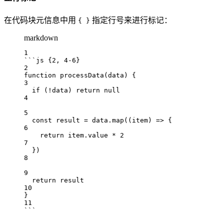
在代码块元信息中用
指定行号来进行标记：
{ }
markdown
1
```js {2, 4-6}
2
function
processData
(
data
) {
3
if
 (
!
data
) 
return
null
4
5
const
result
=
data
.
map
((
item
) 
=>
 {
6
return
item
.
value
*
2
7
})
8
9
return
result
10
}
11
```