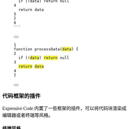
if
 (
!
data
) 
return
null
4
return
data
5
}
6
```
1
function
processData
(
data
) {
2
if
 (
!
data
) 
return
null
3
return
data
4
}
代码框架的插件
Expressive Code 内置了一些框架的插件，可以将代码块渲染成
编辑器或者终端等风格。
终端风格