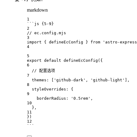
markdown
1
```js {5-9}
2
// ec.config.mjs
3
import
 { 
defineEcConfig
 } 
from
'astro-express
4
5
export
default
defineEcConfig
({
6
// 配置选项
7
themes
:
 [
'github-dark'
, 
'github-light'
],
8
styleOverrides
:
 {
9
borderRadius
:
'0.5rem'
,
10
},
11
})
12
```