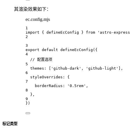
其渲染效果如下：
ec.config.mjs
1
import
 { 
defineEcConfig
 } 
from
'astro-express
2
3
export
default
defineEcConfig
({
4
// 配置选项
5
themes
:
 [
'github-dark'
, 
'github-light'
],
6
styleOverrides
:
 {
7
borderRadius
:
'0.5rem'
,
8
},
9
})
标记类型