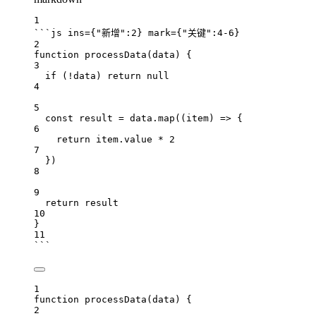
1
```js ins={"新增":2} mark={"关键":4-6}
2
function
processData
(
data
) {
3
if
 (
!
data
) 
return
null
4
5
const
result
=
data
.
map
((
item
) 
=>
 {
6
return
item
.
value
*
2
7
})
8
9
return
result
10
}
11
```
1
function
processData
(
data
) {
2