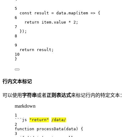
5
const result = data.map(item => {
6
return item.value * 2;
7
});
8
9
return result;
10
}
行内文本标记
可以使用
字符串
或者
正则表达式
来标记行内的特定文本：
markdown
1
```js 
"return"
/data/
2
function
processData
(
data
) {
3