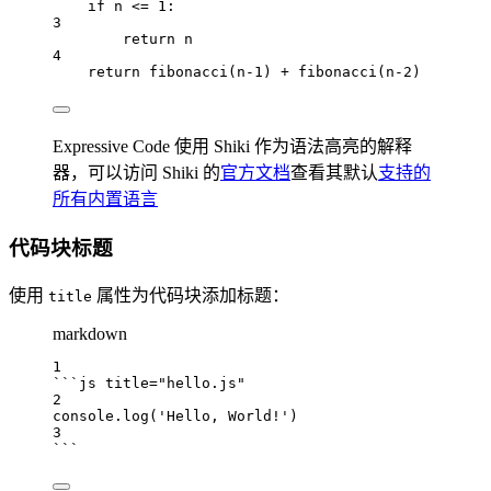
if
 n 
<=
1
:
3
return
 n
4
return
fibonacci
(n
-
1
) 
+
fibonacci
(n
-
2
)
Expressive Code 使用 Shiki 作为语法高亮的解释
器，可以访问 Shiki 的
官方文档
查看其默认
支持的
所有内置语言
代码块标题
使用
属性为代码块添加标题：
title
markdown
1
```js title="hello.js"
2
console
.
log
(
'Hello, World!'
)
3
```