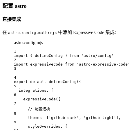
配置 astro
直接集成
在
中添加 Expressive Code 集成：
astro.config.mathrmjs
astro.config.mjs
1
import
 { 
defineConfig
 } 
from
'astro/config'
2
import
expressiveCode
from
'astro-expressive-code'
3
4
export
default
defineConfig
({
5
integrations
:
 [
6
expressiveCode
({
7
// 配置选项
8
themes
:
 [
'github-dark'
, 
'github-light'
],
9
styleOverrides
:
 {