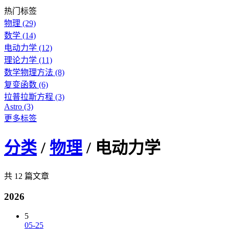
热门标签
物理
(29)
数学
(14)
电动力学
(12)
理论力学
(11)
数学物理方法
(8)
复变函数
(6)
拉普拉斯方程
(3)
Astro
(3)
更多标签
分类
/
物理
/
电动力学
共 12 篇文章
2026
5
05-25